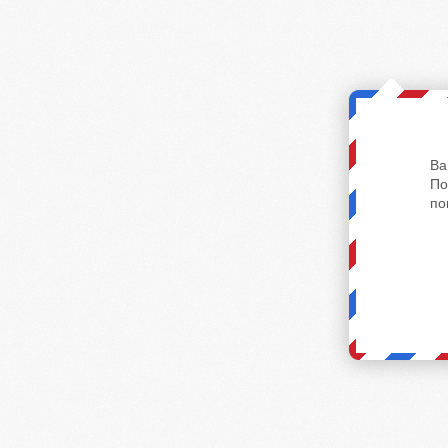
Ва
По
по