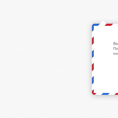
Ва
По
по