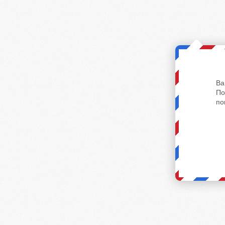
Ва
По
по