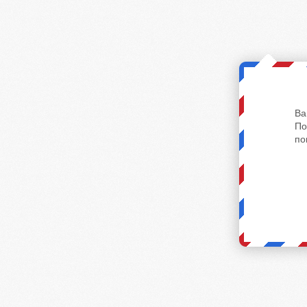
Ва
По
по