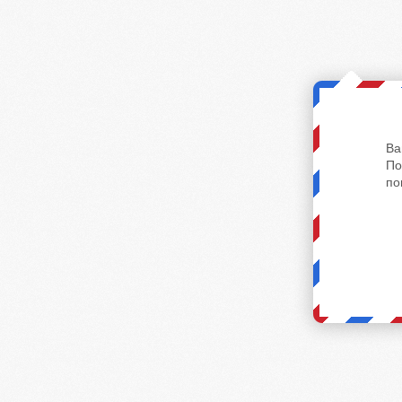
Ва
По
по