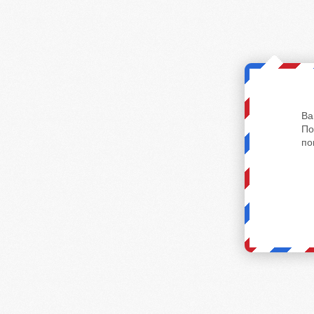
Ва
По
по