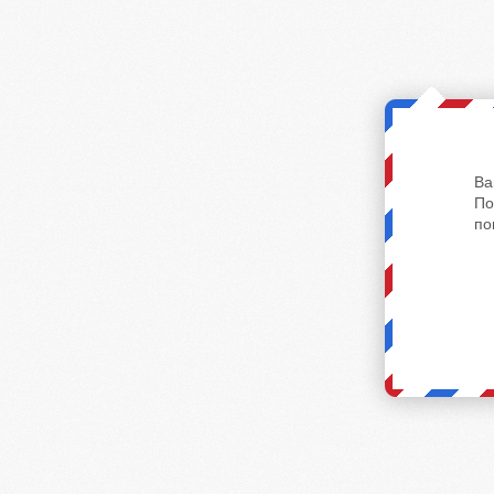
Ва
По
по