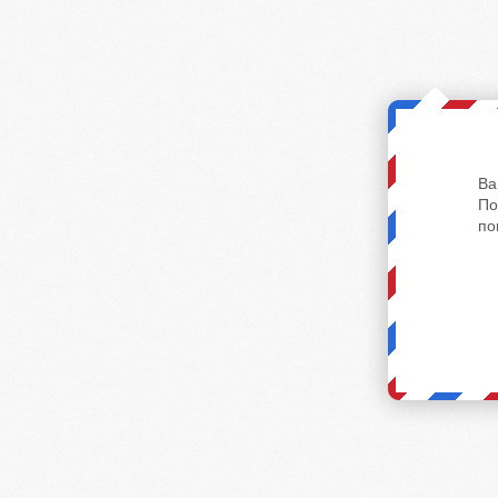
Ва
По
по