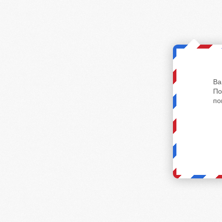
Ва
По
по