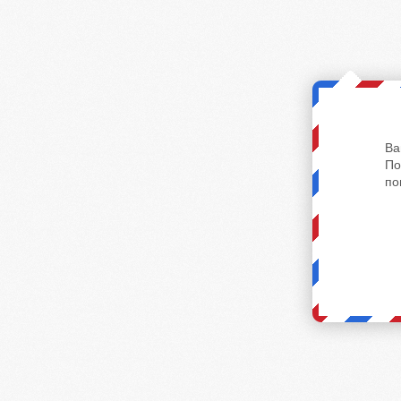
Ва
По
по