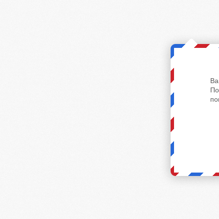
Ва
По
по