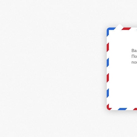
Ва
По
по