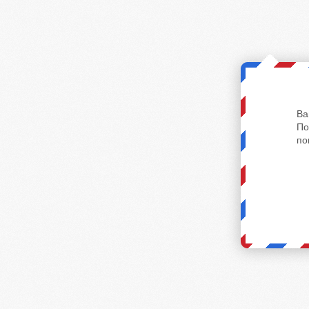
Ва
По
по