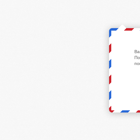
Ва
По
по