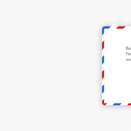
Ва
По
по