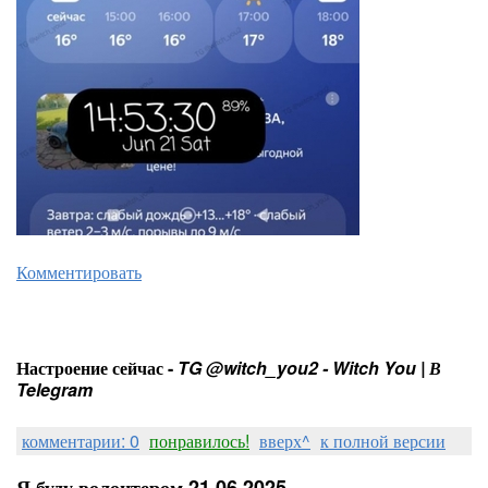
Комментировать
Настроение сейчас -
TG @witch_you2 - Witch You | В
Telegram
комментарии: 0
понравилось!
вверх^
к полной версии
Я буду волонтером 21.06.2025