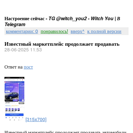
Настроение сейчас -
TG @witch_you2 - Witch You | В
Telegram
комментарии: 0
понравилось!
вверх^
к полной версии
Известный маркетплейс продолжает продавать
28-06-2025 11:53
Ответ на
пост
[315x700]
Известный маркетплейс продолжает продавать автомобили