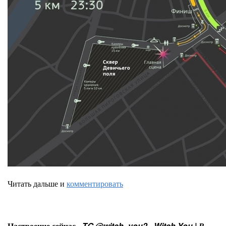
Читать дальше и
комментировать
Настроение сейчас -
TG @witch_you2 - Witch You | В