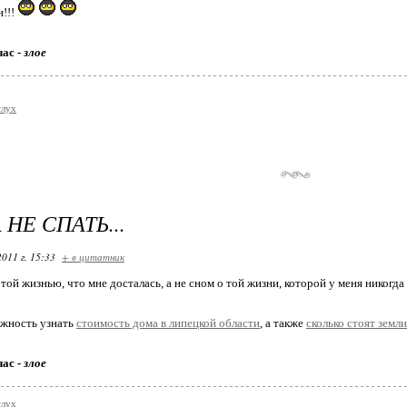
н!!!
час -
злое
слух
 НЕ СПАТЬ...
2011 г. 15:33
+ в цитатник
той жизнью, что мне досталась, а не сном о той жизни, которой у меня никогд
ожность узнать
стоимость дома в липецкой области
, а также
сколько стоят земли
час -
злое
слух