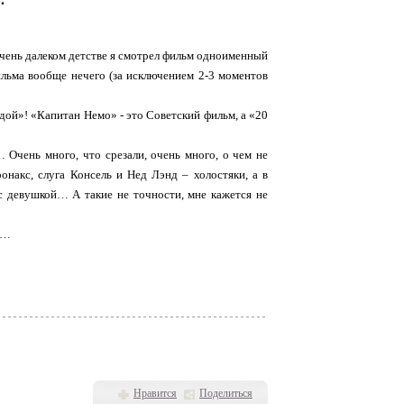
очень далеком детстве я смотрел фильм одноименный
ильма вообще нечего (за исключением 2-3 моментов
одой»! «Капитан Немо» - это Советский фильм, а «20
 Очень много, что срезали, очень много, о чем не
онакс, слуга Консель и Нед Лэнд – холостяки, а в
 с девушкой… А такие не точности, мне кажется не
ал…
Нравится
Поделиться