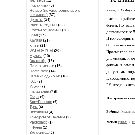
картинки
(52)
смайлики
(5)
Четверг, 19 Апреля
Не моё (но удостоенно моего
внимания)
(37)
Читаю на работе
Цитаты
(34)
Работы Ведьмы
(32)
фильм. Но тогда
Статьи от Ведьмы
(28)
длительностью 5-
бред
(27)
И вот сегодня, 
Халява
(21)
000 лье под водо
Книги
(21)
WM БОНУСЫ
(20)
Просмотрел перв
Музыка
(16)
упоминали, и оч
Волонтёр
(15)
фильме в самом 
По статистике
(15)
Death Note
(14)
допустимы, ког
Записки одиночки
(10)
К сожалению, не
FAQ
(9)
P.S. люди – чита
Уроки
(7)
что за слово?
(6)
Софт
(6)
Настроение сей
SonyEricsson
(6)
Тусы
(4)
Рубрики:
Мысли в
Лесбиянки
(4)
Конкурсы от Ведьмы
(2)
Метки:
фильм
к
Photoshop
(1)
Фоны
(1)
Велосипед
(1)