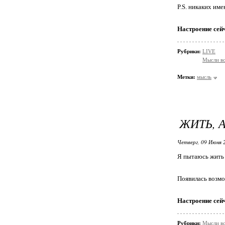
P.S. никаких име
Настроение сей
Рубрики:
LIVE
Мысли в
Метки:
мысль
ЖИТЬ, А
Четверг, 09 Июня 
Я пытаюсь жить 
Появилась возм
Настроение сей
Рубрики:
Мысли в