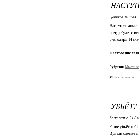
НАСТУП
Суббота, 07 Мая 2
Наступит момент
всегда будете вм
благодаря. И зна
Настроение сей
Рубрики:
Мысли в
Метки:
мысль
УБЬЁТ?
Воскресенье, 24 Ап
Разве убьёт тебя
Врятли сломает…