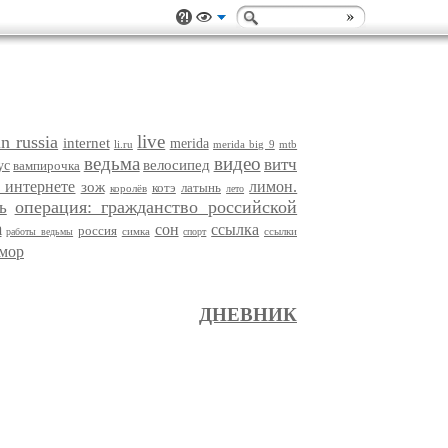
live
in russia
internet
merida
li.ru
merida big 9
mtb
ведьма
видео
витч
велосипед
ус
вампирочка
в интернете
лимон.
зож
котэ
латынь
королёв
лето
операция: гражданство российской
ь
а
сон
ссылка
россия
симка
ссылки
работы ведьмы
спорт
мор
ДНЕВНИК