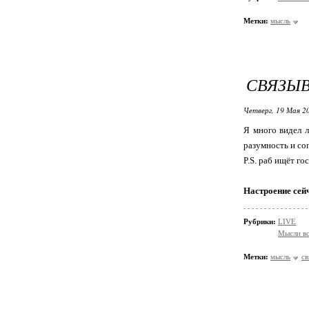
Метки:
мысль
СВЯЗЫВ
Четверг, 19 Мая 20
Я много видел л
разумность и со
P.S. раб ищёт г
Настроение сей
Рубрики:
LIVE
Мысли в
Метки:
мысль
св