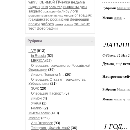
ПЧёлка
ведьма
wmr
ЛЮБИМОЙ
видео
выплаты
витч
волонтёр
даты
Рубрики:
Мысли в
закрыто
логи
лиру
зож
королёв
операция:
мысли вслух
мысль
мошенник
Метки:
мысль
гражданство российской федерации
работа
ташкент
прокси
симка
ссылки
тест
фотографии
Рубрики
-
ЛАТЫН
LIVE
(913)
Суббота, 12 Мая 2
in Russia
(52)
MERIDA
(52)
Думаю, ещё немн
Операция: гражданство Российской
Федерации
(39)
Лимон. Попытка N...
(26)
Настроение сей
Операция: Отказ от гражданства
Узбекистана
(21)
ЗОЖ
(20)
Рубрики:
Мысли в
Операция Паспорт.
(5)
Лимон
(4)
Метки:
мысль
ла
Учёба
(2)
Ролики
(2)
Мысли вслух
(410)
Internet
(352)
АлиЭкспресс
(93)
1 ГОД…
Telegram | @witch_you2
(36)