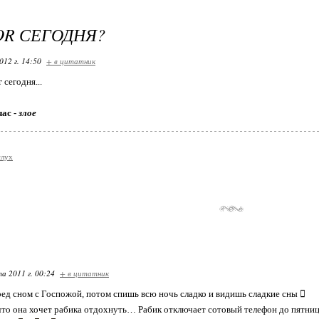
OR СЕГОДНЯ?
012 г. 14:50
+ в цитатник
 сегодня...
час -
злое
слух
та 2011 г. 00:24
+ в цитатник
ред сном с Госпожой, потом спишь всю ночь сладко и видишь сладкие сны 
что она хочет рабика отдохнуть… Рабик отключает сотовый телефон до пятницы