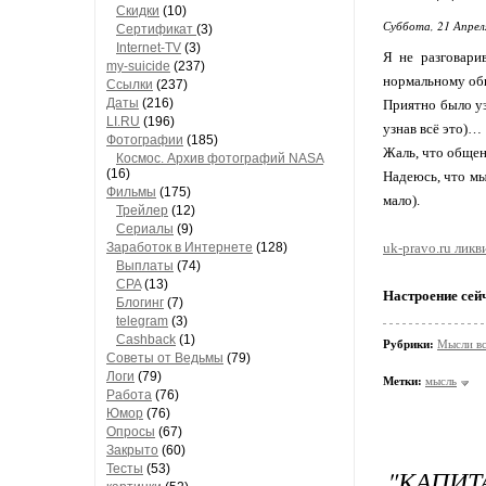
Скидки
(10)
Суббота, 21 Апрел
Сертификат
(3)
Internet-TV
(3)
Я не разговари
my-suicide
(237)
нормальному общ
Ссылки
(237)
Даты
(216)
Приятно было узн
LI.RU
(196)
узнав всё это)…
Фотографии
(185)
Жаль, что общен
Космос. Архив фотографий NASA
(16)
Надеюсь, что мы
Фильмы
(175)
мало).
Трейлер
(12)
Сериалы
(9)
Заработок в Интернете
(128)
uk-pravo.ru лик
Выплаты
(74)
CPA
(13)
Настроение сей
Блогинг
(7)
telegram
(3)
Cashback
(1)
Рубрики:
Мысли в
Советы от Ведьмы
(79)
Логи
(79)
Метки:
мысль
Работа
(76)
Юмор
(76)
Опросы
(67)
Закрыто
(60)
Тесты
(53)
"КАПИТА