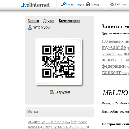
Регистрация
Вход
Рейтинги
Записи
Друзья
Комментарии
Записи с 
Witch you
Другие метки поль
100 великих ав
my-suicide
p
вы
волонтёр
вор
л
попытка n
федерации
ташкент
телег
МЫ ЛЮБ
В друзья
Четверг, 21 Июня 
Нас любят те, к
Метки
-
live
in russia
@witch_you2
merida
li.ru
Настроение сей
my-suicide
telegram
tg
merida big 9
mtb