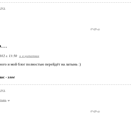
слух
Ь…
012 г. 13:50
+ в цитатник
ого и мой блог полностью перейдёт на латынь :)
час -
злое
слух
тынь