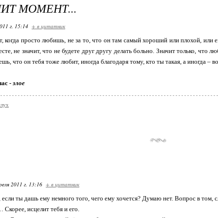
ИТ МОМЕНТ...
011 г. 15:14
+ в цитатник
, когда просто любишь, не за то, что он там самый хороший или плохой, ил
есте, не значит, что не будете друг другу делать больно. Значит только, что 
ешь, что он тебя тоже любит, иногда благодаря тому, кто ты такая, а иногда –
час -
злое
слух
реля 2011 г. 13:16
+ в цитатник
, если ты дашь ему немного того, чего ему хочется? Думаю нет. Вопрос в том, сл
 Скорее, исцелит тебя и его.