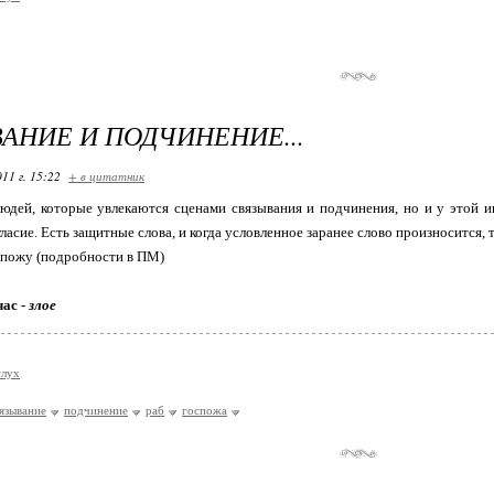
АНИЕ И ПОДЧИНЕНИЕ...
11 г. 15:22
+ в цитатник
юдей, которые увлекаются сценами связывания и подчинения, но и у этой и
гласие. Есть защитные слова, и когда условленное заранее слово произносится,
оспожу (подробности в ПМ)
час -
злое
слух
язывание
подчинение
раб
госпожа