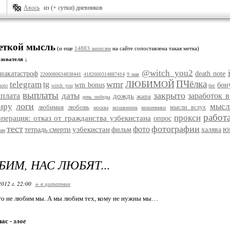
Авось
из (+ сутки) дневников
меткой мысль
(и еще
14883 записям
на сайте сопоставлена такая метка)
зователя ↓
@witch_you2
иакатастроф
death note
2200080634838441
4182600314887414
9 мая
ПЧёлка
wmr
ЛЮБИМОЙ
telegram
tg
wm bonus
бон
hoto
witch_you
бег
выплаты
закрыто
даты
плата
заработок 
дождь
жара
день победы
логи
иру
мысл
любимая
любовь
мысли вслух
мошенник
москва
мошенники
работ
прокси
операция: отказ от гражданства узбекистана
опрос
тест
фотографии
фото
ю
узбекистан
тетрадь смерти
фильм
халява
рам
ИМ, НАС ЛЮБЯТ...
2012 г. 22:00
+ в цитатник
ого не любим мы. А мы любим тех, кому не нужны мы…
час -
злое