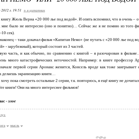
 2012 г. 19:51
+ в цитатник
 книгу Жюль Верна «20 000 лье под водой». И опять вспомнил, что в очень – 
, мне было не интересно (оно и понятно)… Сейчас же я не помню из того ф
10 сек).
я наконец – таки докачал фильм «Капитан Немо» (не путать с «20 000 лье под в
й» - зарубежный), который состоит из 3 частей.
ую часть, и как обычно, по сравнению с книгой – я разочарован в фильме…
ень много катастрофических неточностей. Например: в книге профессор Ар
начале первой серии Аронакс женится, Консель вроде как тоже заигрывает
да делаешь экранизацию книги…
 хочу пока смотреть остальные 2 серии, т.к. повторюсь, я ещё книгу не дочит
йте книги! Они на много интереснее фильмов!
час -
злое
слух
нига
мысль