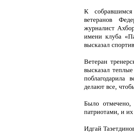
К собравшимся 
ветеранов Фед
журналист Ахбо
имени клуба «Па
высказал спорти
Ветеран тренерс
высказал теплые
поблагодарила 
делают все, чтоб
Было отмечено,
патриотами, и их
Идгай Тазетдинов