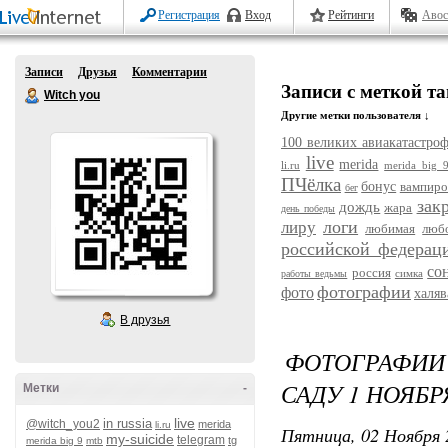
Регистрация
Вход
Рейтинги
Авос
Записи
Друзья
Комментарии
Записи с меткой т
Witch you
Другие метки пользователя ↓
100 великих авиакатастро
live
merida
li.ru
merida big 
ПЧёлка
бонус
вампиро
бег
зак
дождь
жара
день победы
логи
лиру
любимая
люб
российской федерац
со
россия
симка
работы ведьмы
фотографии
фото
халяв
В друзья
ФОТОГРАФИИ
САДУ 1 НОЯБРЯ
Метки
-
live
in russia
@witch_you2
merida
li.ru
Пятница, 02 Ноября 
my-suicide
telegram
tg
merida big 9
mtb