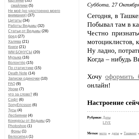
картинки
(52)
Суббота, 27 Октября
смайлики
(5)
Не моё (но удостоенно моего
Сегодня, в Ташк
внимания)
(37)
Цитаты
(34)
Побывал там в ка
Работы Ведьмы
(32)
Статьи от Ведьмы
(28)
Честно признать
бред
(27)
мотоциклистов, к
Халява
(21)
Книги
(21)
Ну ладно, потрат
WM БОНУСЫ
(20)
Музыка
(16)
Когда – нибудь 
Волонтёр
(15)
По статистике
(15)
Death Note
(14)
Хочу
оформить 
Записки одиночки
(10)
FAQ
(9)
онлайн!
Уроки
(7)
что за слово?
(6)
Софт
(6)
Настроение сейч
SonyEricsson
(6)
Тусы
(4)
Лесбиянки
(4)
Рубрики:
Даты
Конкурсы от Ведьмы
(2)
LIVE
Photoshop
(1)
Фоны
(1)
Метки:
мото
даты
Ташкент
Велосипед
(1)