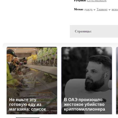
Рубрики:
LIVE/MERIDA
Метки:
дождь
Ташкент
вело
Страницы:
Не ешьте эту
В ОАЭ произошло
готовую еду из
жестокое убийство
магазина: список
криптомиллионера