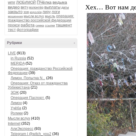
ПЧёлка
ведьма
wmr
ЛЮБИМОЙ
Хех… Вот нам де
видео
выплаты
витч
волонтёр
даты
закрыто
логи
лиру
зож
королёв
операция:
мысли вслух
мысль
мошенник
гражданство российской федерации
работа
ташкент
прокси
симка
ссылки
тест
фотографии
Рубрики
-
LIVE
(913)
in Russia
(52)
MERIDA
(52)
Операция: гражданство Российской
Федерации
(39)
Лимон. Попытка N...
(26)
Операция: Отказ от гражданства
Узбекистана
(21)
ЗОЖ
(20)
Операция Паспорт.
(5)
Лимон
(4)
Учёба
(2)
Ролики
(2)
Мысли вслух
(410)
Internet
(352)
АлиЭкспресс
(93)
Telegram | @witch_you2
(36)