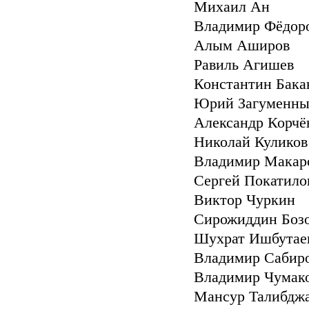
Михаил Ан
Владимир Фёдор
Алым Аширов
Равиль Агишев
Константин Бака
Юрий Загуменн
Александр Корчё
Николай Куликов
Владимир Макар
Сергей Покатило
Виктор Чуркин
Сирожиддин Боз
Шухрат Ишбутае
Владимир Сабир
Владимир Чумако
Мансур Талибджа