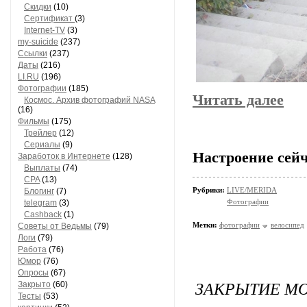
Скидки
(10)
Сертификат
(3)
Internet-TV
(3)
my-suicide
(237)
Ссылки
(237)
Даты
(216)
LI.RU
(196)
Фотографии
(185)
Читать далее
Космос. Архив фотографий NASA
(16)
Фильмы
(175)
Трейлер
(12)
Сериалы
(9)
Настроение сейч
Заработок в Интернете
(128)
Выплаты
(74)
CPA
(13)
Рубрики:
LIVE/MERIDA
Блогинг
(7)
Фотографии
telegram
(3)
Cashback
(1)
Метки:
фотографии
велосипед
Советы от Ведьмы
(79)
Логи
(79)
Работа
(76)
Юмор
(76)
Опросы
(67)
ЗАКРЫТИЕ МОТ
Закрыто
(60)
Тесты
(53)