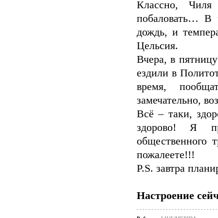
Классно, Чиля
побаловать… В 
дождь, и темпер
Цельсия.
Вчера, в пятницу
ездили в Политот
время, пообща
замечательно, в
Всё – таки, здо
здорово! Я пр
общественного т
пожалеете!!!
P.S. завтра плани
Настроение сейч