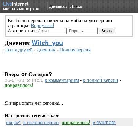
Live
Internet
Дневники
Личка
мобильная версия
Вы были перенаправлены на мобильную версию
страницы.
Вернуться!
Авторизация
Дневник
Witch_you
Лента друзей
-
Дневник
-
Полная версия
Вчера or Сегодня?
25-01-2012 14:50
к комментариям
-
к полной версии
-
понравилось!
Я вчера опять лёг сегодня...
Настроение сейчас -
злое
вверх^
к полной версии
понравилось!
в evernote