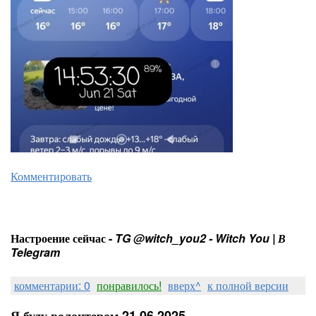
Комментировать
Настроение сейчас -
TG @witch_you2 - Witch You | В
Telegram
комментарии: 0
понравилось!
вверх^
к полной версии
Я буду волонтером 21.06.2025