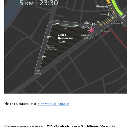
Читать дальше и
комментировать
Настроение сейчас -
TG @witch_you2 - Witch You | В