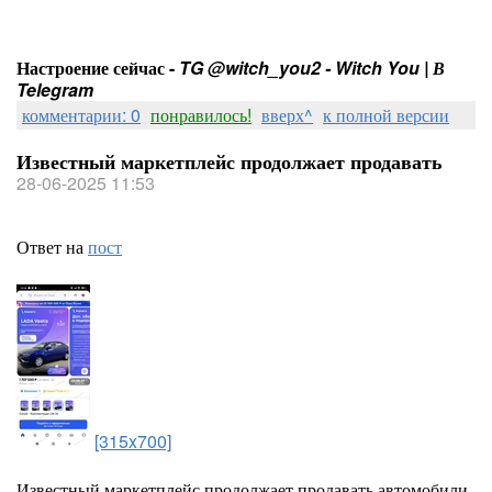
Настроение сейчас -
TG @witch_you2 - Witch You | В
Telegram
комментарии: 0
понравилось!
вверх^
к полной версии
Известный маркетплейс продолжает продавать
28-06-2025 11:53
Ответ на
пост
[315x700]
Известный маркетплейс продолжает продавать автомобили