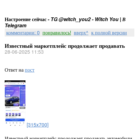
Настроение сейчас -
TG @witch_you2 - Witch You | В
Telegram
комментарии: 0
понравилось!
вверх^
к полной версии
Известный маркетплейс продолжает продавать
28-06-2025 11:53
Ответ на
пост
[315x700]
Известный маркетплейс продолжает продавать автомобили