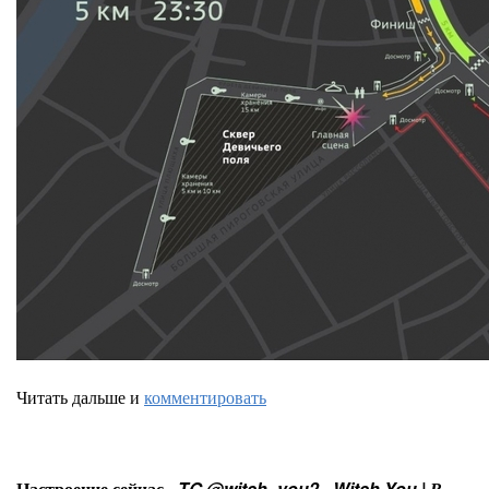
Читать дальше и
комментировать
Настроение сейчас -
TG @witch_you2 - Witch You | В