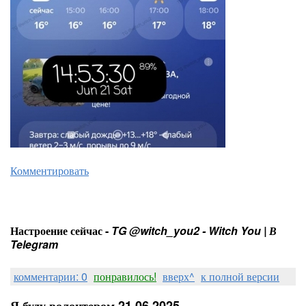
Комментировать
Настроение сейчас -
TG @witch_you2 - Witch You | В
Telegram
комментарии: 0
понравилось!
вверх^
к полной версии
Я буду волонтером 21.06.2025