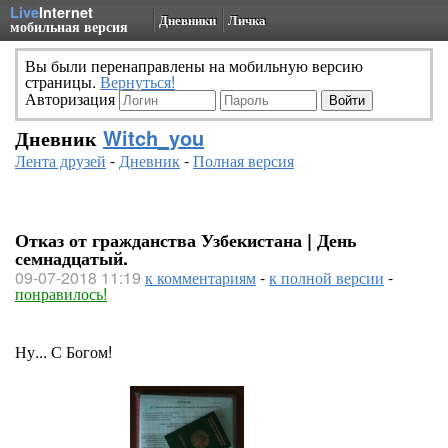
Live
Internet
Дневники
Личка
мобильная версия
Вы были перенаправлены на мобильную версию
страницы.
Вернуться!
Авторизация
Дневник
Witch_you
Лента друзей
-
Дневник
-
Полная версия
Отказ от гражданства Узбекистана | День
семнадцатый.
09-07-2018 11:19
к комментариям
-
к полной версии
-
понравилось!
Ну... С Богом!