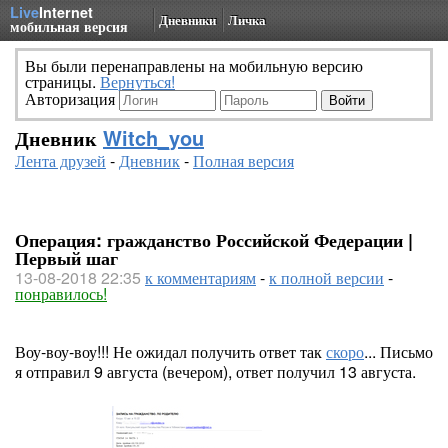
Live
Internet
Дневники
Личка
мобильная версия
Вы были перенаправлены на мобильную версию
страницы.
Вернуться!
Авторизация
Дневник
Witch_you
Лента друзей
-
Дневник
-
Полная версия
Операция: гражданство Российской Федерации |
Первый шаг
13-08-2018 22:35
к комментариям
-
к полной версии
-
понравилось!
Воу-воу-воу!!! Не ожидал получить ответ так
скоро
... Письмо
я отправил 9 августа (вечером), ответ получил 13 августа.