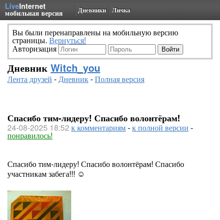
Live
Internet
Дневники
Личка
мобильная версия
Вы были перенаправлены на мобильную версию
страницы.
Вернуться!
Авторизация
Дневник
Witch_you
Лента друзей
-
Дневник
-
Полная версия
Спасибо тим-лидеру! Спасибо волонтёрам!
24-08-2025 18:52
к комментариям
-
к полной версии
-
понравилось!
Спасибо тим-лидеру! Спасибо волонтёрам! Спасибо
участникам забега!!! ☺️