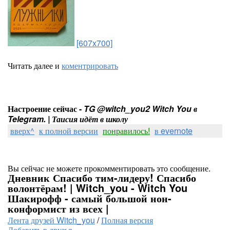
[607x700]
Читать далее и
коментрировать
Настроение сейчас -
TG @witch_you2 Witch You в
Telegram. | Таисия идёт в школу
вверх^
к полной версии
понравилось!
в evernote
Вы сейчас не можете прокомментировать это сообщение.
Дневник Спасибо тим-лидеру! Спасибо
волонтёрам! | Witch_you - Witch You
Шакирофф - самый большой нон-
конформист из всех |
Лента друзей Witch_you
/
Полная версия
Добавить в друзья