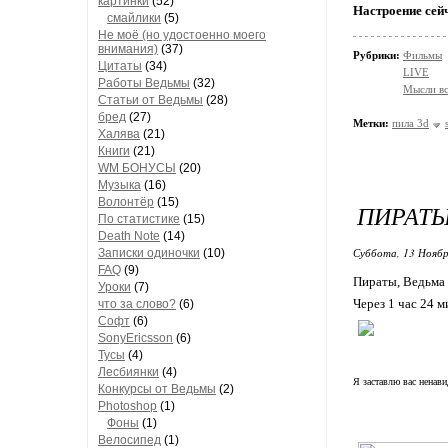
картинки
(52)
Настроение сей
смайлики
(5)
Не моё (но удостоенно моего
внимания)
(37)
Рубрики:
Фильмы
Цитаты
(34)
LIVE
Работы Ведьмы
(32)
Мысли в
Статьи от Ведьмы
(28)
бред
(27)
Метки:
пила 3d
Халява
(21)
Книги
(21)
WM БОНУСЫ
(20)
Музыка
(16)
Волонтёр
(15)
ПИРАТ
По статистике
(15)
Death Note
(14)
Суббота, 13 Ноябр
Записки одиночки
(10)
FAQ
(9)
Пираты, Ведьма 
Уроки
(7)
Через 1 час 24 
что за слово?
(6)
Софт
(6)
SonyEricsson
(6)
Тусы
(4)
Лесбиянки
(4)
Я заставлю вас ненави
Конкурсы от Ведьмы
(2)
Photoshop
(1)
Фоны
(1)
Велосипед
(1)