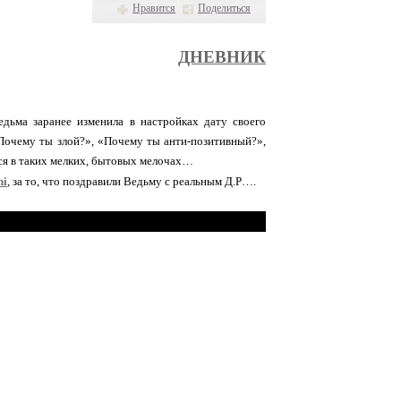
Нравится
Поделиться
ДНЕВНИК
дьма заранее изменила в настройках дату своего
Почему ты злой?», «Почему ты анти-позитивный?»,
ся в таких мелких, бытовых мелочах…
hi
, за то, что поздравили Ведьму с реальным Д.Р….
огий, и в нём нет, не капли души… Я заставлю вас ненавидеть меня..