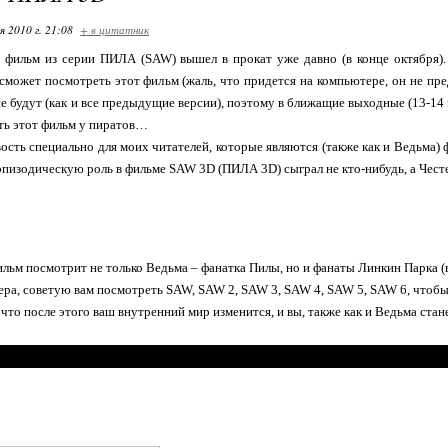
я 2010 г. 21:08
+ в цитатник
 фильм из серии ПИЛА (SAW) вышел в прокат уже давно (в конце октября).
 сможет посмотреть этот фильм (жаль, что придется на компьютере, он не пре
не будут (как и все предыдущие версии), поэтому в ближащие выходные (13-1
ать этот фильм у пиратов…
вость специально для моих читателей, которые являются (также как и Ведьма)
эпизодическую роль в фильме SAW 3D (ПИЛА 3D) сыграл не кто-нибудь, а Честе
ильм посмотрит не только Ведьма – фанатка Пилы, но и фанаты Линкин Парка (в
тера, советую вам посмотреть SAW, SAW 2, SAW 3, SAW 4, SAW 5, SAW 6, чтобы
, что после этого ваш внутренний мир изменится, и вы, также как и Ведьма ст
Ваш мир уб