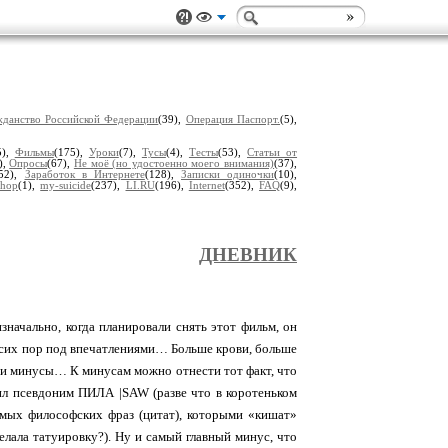
жданство Российской Федерации
(39),
Операция Паспорт.
(5),
5),
Фильмы
(175),
Уроки
(7),
Тусы
(4),
Тесты
(53),
Статьи от
),
Опросы
(67),
Не моё (но удостоенно моего внимания)
(37),
(52),
Заработок в Интернете
(128),
Записки одиночки
(10),
shop
(1),
my-suicide
(237),
LI.RU
(196),
Internet
(352),
FAQ
(9),
ДНЕВНИК
начально, когда планировали снять этот фильм, он
 сих пор под впечатлениями… Больше крови, больше
ы и минусы… К минусам можно отнести тот факт, что
л псевдоним ПИЛА |SAW (разве что в коротеньком
имых философских фраз (цитат), которыми «кишат»
елала татуировку?). Ну и самый главный минус, что