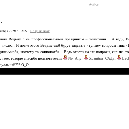
…
тября 2010 г. 22:41
+ в цитатник
авил Ведьму с её профессиональным праздником – хеллоувин… А ведь, Ве
о число… И после этого Ведьме ещё будут задавать «тупые» вопросы типа «
ишь мир?», «почему ты социопат?»… Ведь ответы на эти вопросы, скрывают
случаем, говорю спасибо пользователям
No_Any
,
Хозяйка_САДа
,
Lec
ексуальный??? О_О
Ваш мир уб