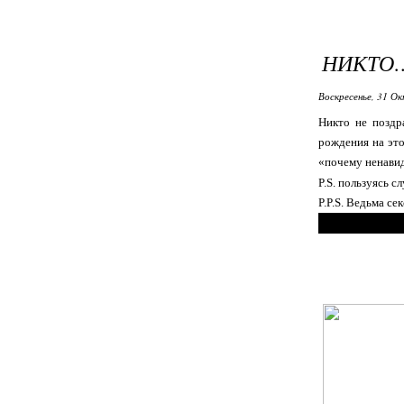
НИКТО
Воскресенье, 31 Ок
Никто не поздр
рождения на эт
«почему ненавид
P.S. пользуясь 
P.P.S. Ведьма с