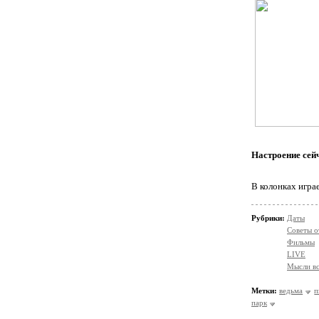
Настроение сей
В колонках игра
Рубрики:
Даты
Советы о
Фильмы
LIVE
Мысли в
Метки:
ведьма
п
парк