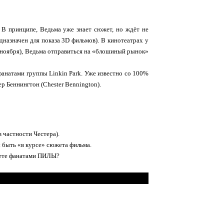
 В принципе, Ведьма уже знает сюжет, но ждёт не
дназначен для показа 3D фильмов). В кинотеатрах у
4 ноября), Ведьма отправиться на «блошиный рынок»
 фанатами группы Linkin Park. Уже известно со 100%
р Беннингтон (Chester Bennington).
 частности Честера).
 быть «в курсе» сюжета фильма.
анете фанатами ПИЛЫ?
огий, и в нём нет, не капли души… Я заставлю вас ненавидеть меня..