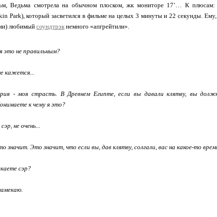
м, Ведьма смотрела на обычном плоском, жк мониторе 17’… К плюсам: 
in Park), который засветился в фильме на целых 3 минуты и 22 секунды. Ему, 
ами) любимый
соундтрэк
немного «апгрейтили».
я это не правильным?
не кажется...
рия - моя страсть. В Древнем Египте, если вы давали клятву, вы должн
онимаете к чему я это?
 сэр, не очень...
то значит. Это значит, что если вы, дав клятву, солгали, вас на какое-то вре
екаете сэр?
 намекаю.