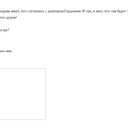
едьма знает, что случилось с доктором Гордоном. Я так, и знал, что так будет.
 тот дурак!
ы где?
деть меня...