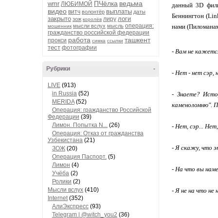
ПЧёлка
ведьма
wmr
ЛЮБИМОЙ
данный 3D филь
видео
выплаты
витч
волонтёр
даты
Беннингтон (Link
закрыто
логи
лиру
зож
королёв
операция:
мысли вслух
мысль
нами (Пиломан
мошенник
гражданство российской федерации
работа
ташкент
прокси
симка
ссылки
тест
фотографии
- Вам не кажетс
Рубрики
-
- Нет - нет сэр, 
LIVE
(913)
in Russia
(52)
- Знаете? Исто
MERIDA
(52)
каменоломню". П
Операция: гражданство Российской
Федерации
(39)
Лимон. Попытка N...
(26)
- Нет, сэр... Нет,
Операция: Отказ от гражданства
Узбекистана
(21)
- Я скажу, что э
ЗОЖ
(20)
Операция Паспорт.
(5)
Лимон
(4)
- На что вы нам
Учёба
(2)
Ролики
(2)
Мысли вслух
(410)
- Я не на что не
Internet
(352)
АлиЭкспресс
(93)
Telegram | @witch_you2
(36)