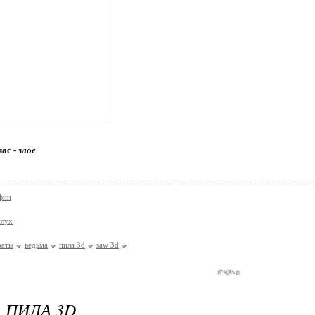
час -
злое
фии
слух
раты
ведьма
пила 3d
saw 3d
| ПИЛА 3D