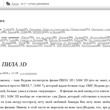
Авось
из (+ сутки) дневников
IVE
.
ки:
Учёба
(2),
Ролики
(2),
Операция: Отказ от гражданства Узбекистана
(21),
Операция: гра
.
(26),
Лимон
(4),
ЗОЖ
(20),
MERIDA
(52),
in Russia
(52)
 этом дневнике:
Юмор
(76),
что за слово?
(6),
Цитаты
(34),
Халява
(21),
Фотографии
(18
и
(237),
Софт
(6),
Советы от Ведьмы
(79),
Работы Ведьмы
(32),
Работа
(76),
По статистике
(15
),
Музыка
(16),
Логи
(79),
Лесбиянки
(4),
Конкурсы от Ведьмы
(2),
Книги
(21),
картинки
(216),
Волонтёр
(15),
Велосипед
(1),
бред
(27),
WM БОНУСЫ
(20),
SonyEricsson
(6),
Photo
| ПИЛА 3D
я 2010 г. 13:58
+ в цитатник
онец – таки Ведьма посмотрела фильм ПИЛА 3D | SAW 3D (кто не знает, из
ваться просто ПИЛА 7 | SAW 7), который ждала больше года. ОМГ, Ведьма до
плей, больше ужаса в глазах «играющих»… В фильме на мой взгляд есть плюс
3D | SAW 3D вообще не «светится» сам Джон, который собственно и получи
и он (сам актер) постарел), нету моей любимой Аманды Янг, нету моих люб
и фильма. Никому в этой части не вырезали на коже пазл (Ведьма, что, зря д