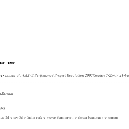
час -
злое
ет -
Linkin_Park\LIVE Perfomance\Project Revolution 2007\Seattle 7-25-07\21-Fa
т Ведьмы
слух
ила 3d
saw 3d
linkin park
честер беннингтон
chester bennington
линкин