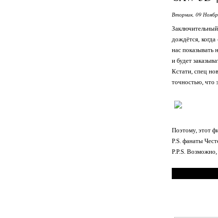
Вторник, 09 Ноябр
Заключительный
дождётся, когда
нас показывать 
и будет заказыв
Кстати, спец но
точностью, что 
Поэтому, этот ф
P.S. фанаты Чес
P.P.S. Возможно