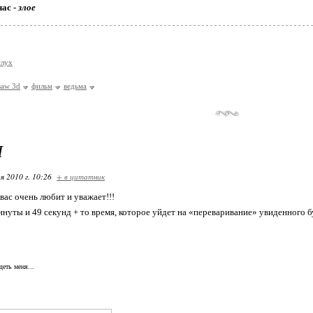
час -
злое
слух
saw 3d
фильм
ведьма
Ы
я 2010 г. 10:26
+ в цитатник
вас очень любит и уважает!!!
минуты и 49 секунд + то время, которое уйдет на «переваривание» увиденно
деть меня...