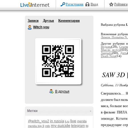
Регистрация
Вход
Рейтинги
Записи
Друзья
Комментарии
Выбрана рубрика
L
Witch you
Вложенные рубри
Лимон. Попытка N..
Другие рубрики в
Ведьмы
(28),
Ссылк
Мысли вслух
(410
Закрыто
(60),
Даты
Death Note
(14)
SAW 3D 
Суббота, 13 Ноябр
В друзья
Свершилось… Нак
должен был назы
мяса, больше во
Метки
-
в фильме ПИЛА 
эпизоде. Кстат
live
in russia
@witch_you2
merida
li.ru
предыдущие сери
my-suicide
telegram
tg
merida big 9
mtb