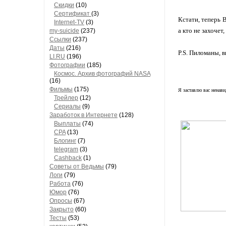
Скидки
(10)
Сертификат
(3)
Кстати, теперь В
Internet-TV
(3)
а кто не захочет,
my-suicide
(237)
Ссылки
(237)
Даты
(216)
P.S. Пиломаны, в
LI.RU
(196)
Фотографии
(185)
Космос. Архив фотографий NASA
(16)
Фильмы
(175)
Я заставлю вас ненави
Трейлер
(12)
Сериалы
(9)
Заработок в Интернете
(128)
Выплаты
(74)
CPA
(13)
Блогинг
(7)
telegram
(3)
Cashback
(1)
Советы от Ведьмы
(79)
Логи
(79)
Работа
(76)
Юмор
(76)
Опросы
(67)
Закрыто
(60)
Тесты
(53)