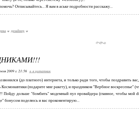
омочь? Отписывайтесь... Я вам в аське подробности расскажу...
фика
дизайнер
ДНИКАМИ!!!
реля 2009 г. 21:56
+ в цитатник
е дозвонился (до платного) интернета, и только ради того, чтобы поздравить
Космонавтики (подарите мне ракету), и праздником "Вербное воскресенье" (что 
!!! Пойду дольше "бомбить" модемный пул провайдера (главное, чтобы мой dia
де" бонусом поделюсь и вас прокоментирую...