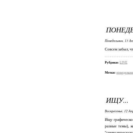
ПОНЕДЕ
Понедельник, 13 Ап
Совсем забыл, чт
Рубрики:
LIVE
Метки:
понедельни
ИЩУ...
Воскресенье, 12 Ап
Ищу графическог
разные темы), к
"символическую"