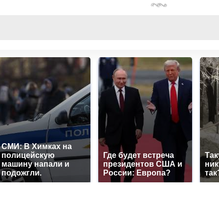
СМИ: В Химках на
полицейскую
Где будет встреча
Так
машину напали и
президентов США и
ник
подожгли.
России: Европа?
так