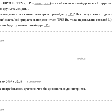
НОПРОСИСТЕМ», TPS (
www.tps.uz
) - самый гавно провайдер на всей территор
за дауны там сидят....
те подключиться к интернет-сервис провайдеру
TPS
? Не советую вам это делать
али/юзаете/собирираетесь подключиться TPS? Вы тоже недовольны связью? Ци
тинг будет у гавно-провайдера
TPS
!!!
слух
реля 2009 г. 22:21
+ в цитатник
 потребовалось для того, что-бы дозвониться до интернета...
слух