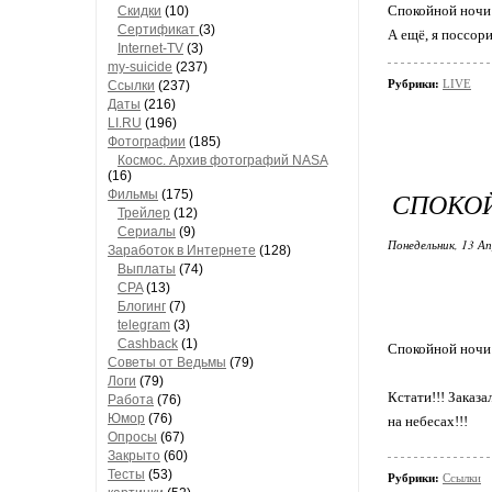
Спокойной ночи 
Скидки
(10)
Сертификат
(3)
А ещё, я поссори
Internet-TV
(3)
my-suicide
(237)
Рубрики:
LIVE
Ссылки
(237)
Даты
(216)
LI.RU
(196)
Фотографии
(185)
Космос. Архив фотографий NASA
(16)
СПОКОЙ
Фильмы
(175)
Трейлер
(12)
Сериалы
(9)
Понедельник, 13 Ап
Заработок в Интернете
(128)
Выплаты
(74)
CPA
(13)
Блогинг
(7)
telegram
(3)
Cashback
(1)
Спокойной ночи 
Советы от Ведьмы
(79)
Логи
(79)
Кстати!!! Заказ
Работа
(76)
Юмор
(76)
на небесах!!!
Опросы
(67)
Закрыто
(60)
Тесты
(53)
Рубрики:
Ссылки