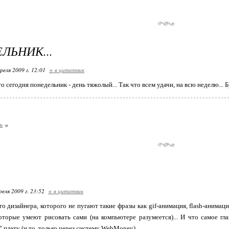
ЛЬНИК...
реля 2009 г. 12:01
+ в цитатник
о сегодня понедельник - день тяжолый... Так что всем удачи, на всю неделю... 
к
реля 2009 г. 23:52
+ в цитатник
о дизайнера, которого не пугают такие фразы как gif-анимация, flash-анимация
оторые умеют рисовать сами (на компьютере разумеется)... И что самое гл
 плату (и то, только через систему WebMoney)...