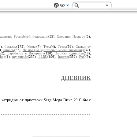
жданство Российской Федерации
(39),
Операция Паспорт.
(5),
5),
Фильмы
(175),
Уроки
(7),
Тусы
(4),
Тесты
(53),
Статьи от
),
Опросы
(67),
Не моё (но удостоенно моего внимания)
(37),
(52),
Заработок в Интернете
(128),
Записки одиночки
(10),
shop
(1),
my-suicide
(237),
LI.RU
(196),
Internet
(352),
FAQ
(9),
ДНЕВНИК
ь катриджи от приставки Sega Mega Drive 2? Я бы с