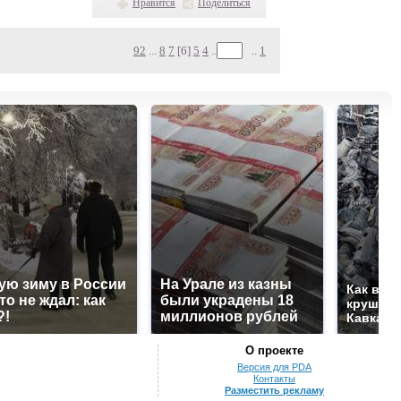
Нравится
Поделиться
92
...
8
7
[6]
5
4
..
..
1
ую зиму в России
На Урале из казны
Как выг
то не ждал: как
были украдены 18
крушени
?!
миллионов рублей
Кавказе
О проекте
Версия для PDA
Контакты
Разместить рекламу