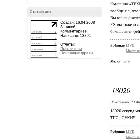
Компания «ТЕХ
вообще х.з., что 
Статистика
-
Вы всё ещё хоти
Создан: 16.04.2008
P.S. вы тоже юз
Записей:
Комментариев:
больше анти-рей
Написано: 13891
Отчеты:
Рубрики:
LIVE
Посетители
Мысли в
Поисковые фразы
Метки:
tps
18020
Понедельник, 13 Ап
18020 секунд мне
ТПС - СУКИ!!!
Рубрики:
LIVE
Мысли в