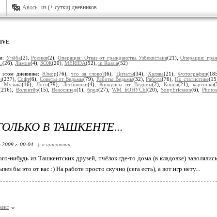
Авось
из (+ сутки) дневников
IVE
.
ки:
Учёба
(2),
Ролики
(2),
Операция: Отказ от гражданства Узбекистана
(21),
Операция: гра
.
(26),
Лимон
(4),
ЗОЖ
(20),
MERIDA
(52),
in Russia
(52)
 этом дневнике:
Юмор
(76),
что за слово?
(6),
Цитаты
(34),
Халява
(21),
Фотографии
(18
и
(237),
Софт
(6),
Советы от Ведьмы
(79),
Работы Ведьмы
(32),
Работа
(76),
По статистике
(15
),
Музыка
(16),
Логи
(79),
Лесбиянки
(4),
Конкурсы от Ведьмы
(2),
Книги
(21),
картинки
(216),
Волонтёр
(15),
Велосипед
(1),
бред
(27),
WM БОНУСЫ
(20),
SonyEricsson
(6),
Photo
ТОЛЬКО В ТАШКЕНТЕ...
 2009 г. 00:04
+ в цитатник
го-нибудь из Ташкентских друзей, пчёлок где-то дома (в кладовке) заволялис
ез бы это от вас :) На работе просто скучно (сега есть), а вот игр нету...
кент