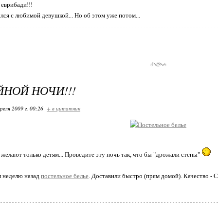
еврибади!!!
лся с любимой девушкой... Но об этом уже потом...
НОЙ НОЧИ!!!
реля 2009 г. 00:26
+ в цитатник
желают только детям... Проведите эту ночь так, что бы "дрожали стены"
ал неделю назад
постельное белье
. Доставили быстро (прям домой). Качество - 