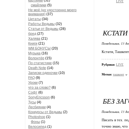
картинки
(52)
LIVE
смайлики
(5)
Не моё (но удостоенно моего
внимания)
(37)
Цитаты
(34)
Работы Ведьмы
(32)
Статьи от Ведьмы
(28)
КСТАТИ
бред
(27)
Халява
(21)
Понедельник, 13 Ап
Книги
(21)
WM БОНУСЫ
(20)
Кстати, Ташкент!
Музыка
(16)
Волонтёр
(15)
По статистике
(15)
Рубрики:
LIVE
Death Note
(14)
Записки одиночки
(10)
Метки:
ташкент
FAQ
(9)
Уроки
(7)
что за слово?
(6)
Софт
(6)
SonyEricsson
(6)
БЕЗ ЗА
Тусы
(4)
Лесбиянки
(4)
Понедельник, 13 Ап
Конкурсы от Ведьмы
(2)
Photoshop
(1)
Писать в тех. по
Фоны
(1)
точно знаю, что 
Велосипед
(1)