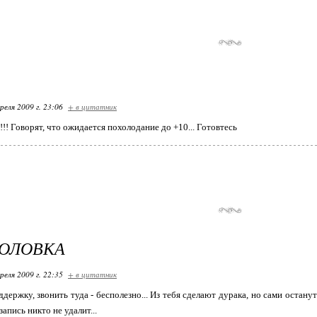
реля 2009 г. 23:06
+ в цитатник
!! Говорят, что ожидается похолодание до +10... Готовтесь
ГОЛОВКА
реля 2009 г. 22:35
+ в цитатник
ддержку, звонить туда - бесполезно... Из тебя сделают дурака, но сами остан
запись никто не удалит...