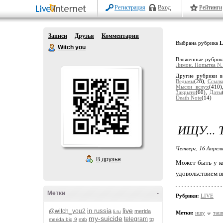
Регистрация
Вход
Рейтинги
Записи
Друзья
Комментарии
Выбрана рубрика
L
Witch you
Вложенные рубри
Лимон. Попытка N..
Другие рубрики в
Ведьмы
(28),
Ссылк
Мысли вслух
(410
Закрыто
(60),
Даты
Death Note
(14)
ИЩУ... 
Четверг, 16 Апреля
В друзья
Может быть у ко
удовольствием выв
Метки
-
Рубрики:
LIVE
live
in russia
@witch_you2
merida
li.ru
Метки:
ищу
таш
my-suicide
telegram
tg
merida big 9
mtb