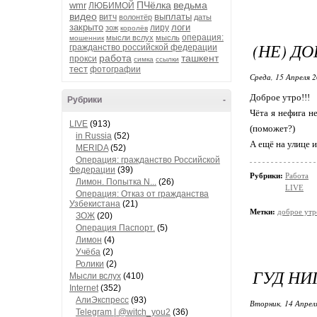
ПЧёлка
ведьма
wmr
ЛЮБИМОЙ
видео
выплаты
витч
волонтёр
даты
закрыто
логи
лиру
зож
королёв
операция:
мысли вслух
мысль
мошенник
(НЕ) ДО
гражданство российской федерации
работа
ташкент
прокси
симка
ссылки
тест
фотографии
Среда, 15 Апреля 2
Доброе утро!!!
Рубрики
-
Чёта я нефига не
LIVE
(913)
(поможет?)
in Russia
(52)
А ещё на улице и
MERIDA
(52)
Операция: гражданство Российской
Федерации
(39)
Рубрики:
Работа
Лимон. Попытка N...
(26)
LIVE
Операция: Отказ от гражданства
Узбекистана
(21)
Метки:
доброе утр
ЗОЖ
(20)
Операция Паспорт.
(5)
Лимон
(4)
Учёба
(2)
Ролики
(2)
ГУД НИГ
Мысли вслух
(410)
Internet
(352)
АлиЭкспресс
(93)
Вторник, 14 Апрел
Telegram | @witch_you2
(36)