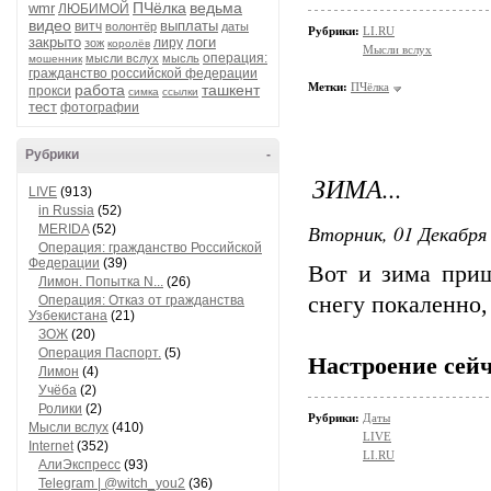
ПЧёлка
ведьма
wmr
ЛЮБИМОЙ
видео
выплаты
витч
волонтёр
даты
Рубрики:
LI.RU
закрыто
логи
лиру
зож
королёв
Мысли вслух
операция:
мысли вслух
мысль
мошенник
гражданство российской федерации
Метки:
ПЧёлка
работа
ташкент
прокси
симка
ссылки
тест
фотографии
Рубрики
-
ЗИМА...
LIVE
(913)
in Russia
(52)
Вторник, 01 Декабря 
MERIDA
(52)
Операция: гражданство Российской
Федерации
(39)
Вот и зима приш
Лимон. Попытка N...
(26)
снегу покаленно, 
Операция: Отказ от гражданства
Узбекистана
(21)
ЗОЖ
(20)
Операция Паспорт.
(5)
Настроение сейч
Лимон
(4)
Учёба
(2)
Ролики
(2)
Рубрики:
Даты
Мысли вслух
(410)
LIVE
Internet
(352)
LI.RU
АлиЭкспресс
(93)
Telegram | @witch_you2
(36)