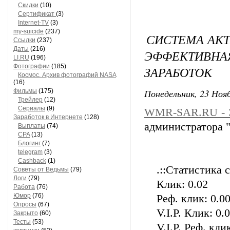
Скидки
(10)
Сертификат
(3)
Internet-TV
(3)
my-suicide
(237)
СИСТЕМА АКТ
Ссылки
(237)
Даты
(216)
ЭФФЕКТИВН
LI.RU
(196)
Фотографии
(185)
ЗАРАБОТОК
Космос. Архив фотографий NASA
(16)
Понедельник, 23 Нояб
Фильмы
(175)
Трейлер
(12)
Сериалы
(9)
WMR-SAR.RU - Э
Заработок в Интернете
(128)
администратора "
Выплаты
(74)
CPA
(13)
Блогинг
(7)
telegram
(3)
Cashback
(1)
.::Статистика с
Советы от Ведьмы
(79)
Логи
(79)
Клик: 0.02
Работа
(76)
Юмор
(76)
Реф. клик: 0.0
Опросы
(67)
V.I.P. Клик: 0.
Закрыто
(60)
Тесты
(53)
V.I.P. Реф. кли