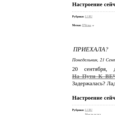
Настроение сейч
Рубрики:
LI.RU
Метки:
ПЧёлка
ПРИЕХАЛА?
Понедельник, 21 Сент
20 сентября,
На_Пути_К_В
Задержалась? Лад
Настроение сейч
Рубрики:
LI.RU
Мысли вслух