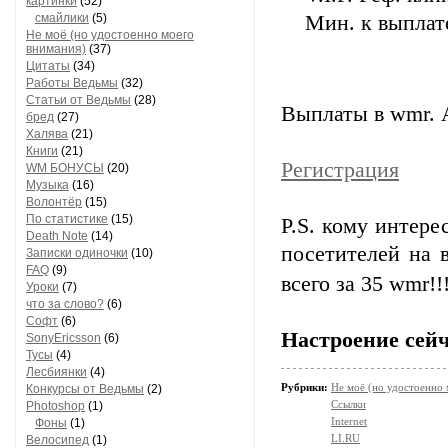
картинки
(52)
смайлики
(5)
Мин. к выплате
Не моё (но удостоенно моего
внимания)
(37)
Цитаты
(34)
Работы Ведьмы
(32)
Статьи от Ведьмы
(28)
Выплаты в wmr. 
бред
(27)
Халява
(21)
Книги
(21)
Регистрация
WM БОНУСЫ
(20)
Музыка
(16)
Волонтёр
(15)
По статистике
(15)
P.S. кому интере
Death Note
(14)
посетителей на 
Записки одиночки
(10)
FAQ
(9)
всего за 35 wmr!!
Уроки
(7)
что за слово?
(6)
Софт
(6)
Настроение сейч
SonyEricsson
(6)
Тусы
(4)
Лесбиянки
(4)
Рубрики:
Не моё (но удостоенно
Конкурсы от Ведьмы
(2)
Ссылки
Photoshop
(1)
Internet
Фоны
(1)
LI.RU
Велосипед
(1)