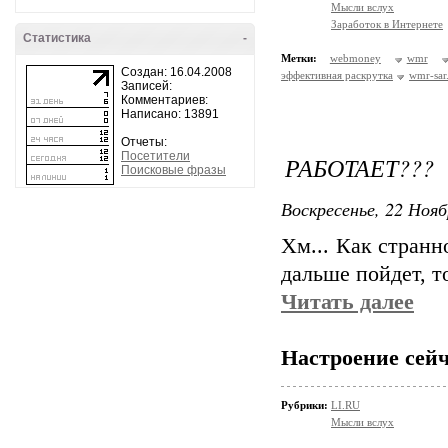
Мысли вслух
Заработок в Интернете
Статистика
-
Метки:
webmoney
wmr
Создан: 16.04.2008
эффективная раскрутка
wmr-sar
Записей:
Комментариев:
Написано: 13891
Отчеты:
Посетители
РАБОТАЕТ???
Поисковые фразы
Воскресенье, 22 Нояб
Хм... Как странн
дальше пойдет, т
Читать далее
Настроение сейч
Рубрики:
LI.RU
Мысли вслух