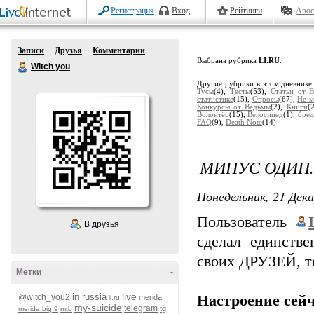
Регистрация
Вход
Рейтинги
Авос
Записи
Друзья
Комментарии
Выбрана рубрика
LI.RU
.
Witch you
Другие рубрики в этом дневнике
Тусы
(4),
Тесты
(53),
Статьи от 
статистике
(15),
Опросы
(67),
Не м
Конкурсы от Ведьмы
(2),
Книги
(
Волонтёр
(15),
Велосипед
(1),
бред
FAQ
(9),
Death Note
(14)
МИНУС ОДИН..
Понедельник, 21 Дека
Пользователь
В друзья
сделал единств
своих ДРУЗЕЙ, т
Метки
-
live
in russia
@witch_you2
Настроение сейч
merida
li.ru
my-suicide
telegram
tg
merida big 9
mtb