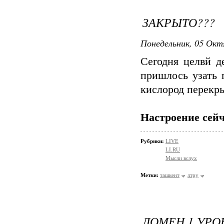
ЗАКРЫТО???
Понедельник, 05 Окт
Сегодня целвй д
пришлось узать 
кислород перекры
Настроение сейч
Рубрики:
LIVE
LI.RU
Мысли вслух
Метки:
ташкент
лтру
ДОМЕН 1 УРОВ