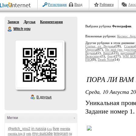
Регистрация
Вход
Рейтинги
Авос
Записи
Друзья
Комментарии
Выбрана рубрика
Фотографии
.
Witch you
Вложенные рубрики:
Космос. Ар
Другие рубрики в этом дневнике
Статьи от Ведьмы
(28),
Ссылки
Опросы
(67),
Не моё (но удостое
Ведьмы
(2),
Книги
(21),
картинки
(
Велосипед
(1),
бред
(27),
WM БО
FAQ
(9),
Death Note
(14)
ПОРА ЛИ ВАМ
Среда, 10 Августа 20
В друзья
Уникальная прове
Задание номер 1.
Метки
-
live
in russia
@witch_you2
merida
li.ru
my-suicide
telegram
tg
merida big 9
mtb