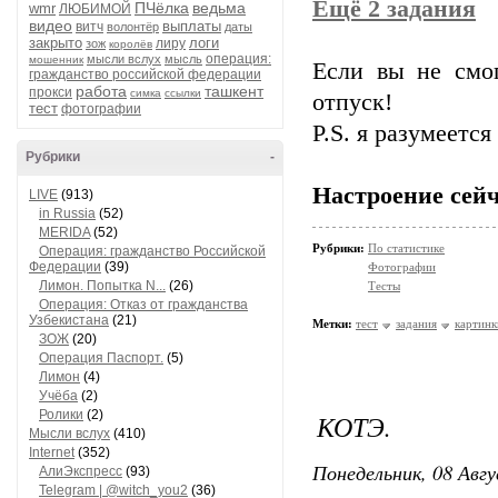
Ещё 2 задания
ПЧёлка
ведьма
wmr
ЛЮБИМОЙ
видео
выплаты
витч
волонтёр
даты
закрыто
логи
лиру
зож
королёв
операция:
мысли вслух
мысль
мошенник
Если вы не смо
гражданство российской федерации
работа
ташкент
прокси
симка
ссылки
отпуск!
тест
фотографии
P.S. я разумеется
Рубрики
-
Настроение сейч
LIVE
(913)
in Russia
(52)
MERIDA
(52)
Рубрики:
По статистике
Операция: гражданство Российской
Федерации
(39)
Фотографии
Лимон. Попытка N...
(26)
Тесты
Операция: Отказ от гражданства
Узбекистана
(21)
Метки:
тест
задания
картинк
ЗОЖ
(20)
Операция Паспорт.
(5)
Лимон
(4)
Учёба
(2)
Ролики
(2)
КОТЭ.
Мысли вслух
(410)
Internet
(352)
Понедельник, 08 Авгу
АлиЭкспресс
(93)
Telegram | @witch_you2
(36)