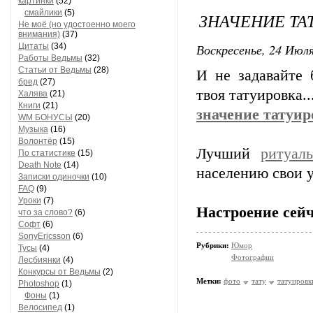
картинки
(52)
смайлики
(5)
ЗНАЧЕНИЕ ТА
Не моё (но удостоенно моего
внимания)
(37)
Воскресенье, 24 Июля
Цитаты
(34)
Работы Ведьмы
(32)
Статьи от Ведьмы
(28)
И не задавайте 
бред
(27)
твоя татуировка..
Халява
(21)
Книги
(21)
значение татуир
WM БОНУСЫ
(20)
Музыка
(16)
Волонтёр
(15)
Лучший
ритуал
По статистике
(15)
Death Note
(14)
населению свои 
Записки одиночки
(10)
FAQ
(9)
Уроки
(7)
Настроение сейч
что за слово?
(6)
Софт
(6)
SonyEricsson
(6)
Рубрики:
Юмор
Тусы
(4)
Фотографии
Лесбиянки
(4)
Конкурсы от Ведьмы
(2)
Метки:
фото
тату
татуировк
Photoshop
(1)
Фоны
(1)
Велосипед
(1)