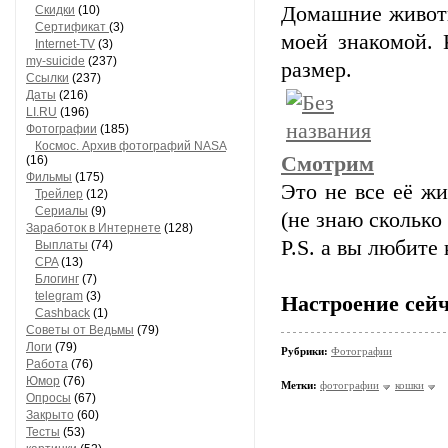
Домашние животн
Скидки
(10)
Сертификат
(3)
моей знакомой.
Internet-TV
(3)
my-suicide
(237)
размер.
Ссылки
(237)
Даты
(216)
LI.RU
(196)
Фотографии
(185)
Космос. Архив фотографий NASA
Смотрим
(16)
Фильмы
(175)
Это не все её жи
Трейлер
(12)
Сериалы
(9)
(не знаю сколько
Заработок в Интернете
(128)
P.S. а вы любите 
Выплаты
(74)
CPA
(13)
Блогинг
(7)
telegram
(3)
Настроение сейч
Cashback
(1)
Советы от Ведьмы
(79)
Логи
(79)
Рубрики:
Фотографии
Работа
(76)
Юмор
(76)
Метки:
фотографии
кошки
Опросы
(67)
Закрыто
(60)
Тесты
(53)