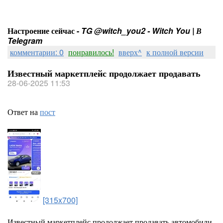
Настроение сейчас -
TG @witch_you2 - Witch You | В
Telegram
комментарии: 0
понравилось!
вверх^
к полной версии
Известный маркетплейс продолжает продавать
28-06-2025 11:53
Ответ на
пост
[315x700]
Известный маркетплейс продолжает продавать автомобили