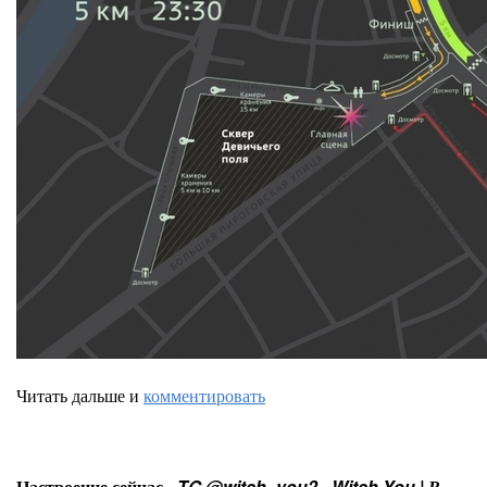
Читать дальше и
комментировать
Настроение сейчас -
TG @witch_you2 - Witch You | В