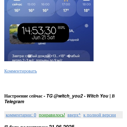
Комментировать
Настроение сейчас -
TG @witch_you2 - Witch You | В
Telegram
комментарии: 0
понравилось!
вверх^
к полной версии
Я буду волонтером 21.06.2025