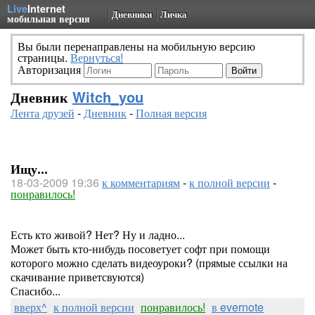
Live
Internet
Дневники
Личка
мобильная версия
Вы были перенаправлены на мобильную версию
страницы.
Вернуться!
Авторизация
Дневник
Witch_you
Лента друзей
-
Дневник
-
Полная версия
Ищу...
18-03-2009 19:36
к комментариям
-
к полной версии
-
понравилось!
Есть кто живой? Нет? Ну и ладно...
Может быть кто-нибудь посоветует софт при помощи
которого можно сделать видеоуроки? (прямые ссылки на
скачивание приветсвуются)
Спасибо...
вверх^
к полной версии
понравилось!
в evernote