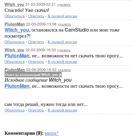
21-03-2009-22:21
удалить
Witch_you
Спасибо! Уже скачал!
Обратиться
-
Ответить
-
К полной версии
22-03-2009-13:08
удалить
PlutonMan
Witch_you
, остановился на CamStudio или мою тоже
посмотрел?!
Обратиться
-
Ответить
-
К полной версии
22-03-2009-16:33
удалить
Witch_you
PlutonMan
, не... возможности нет скачать твою прогу...
Обратиться
-
Ответить
-
К полной версии
02-06-2009-19:52
удалить
PlutonMan
Ответ на комментарий Witch_you
#
Исходное сообщение Witch_you
PlutonMan
, не... возможности нет скачать твою прогу...
сам тогда решай, нужно тогда или нет...
Обратиться
-
Ответить
-
К полной версии
Комментарии (9):
вверх^