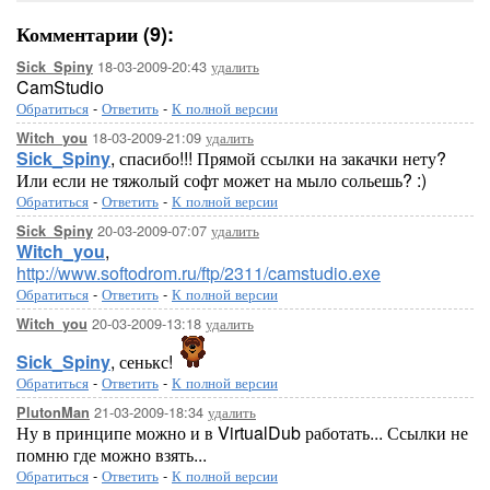
Комментарии (9):
18-03-2009-20:43
удалить
Sick_Spiny
CamStudio
Обратиться
-
Ответить
-
К полной версии
18-03-2009-21:09
удалить
Witch_you
Sick_Spiny
, спасибо!!! Прямой ссылки на закачки нету?
Или если не тяжолый софт может на мыло сольешь? :)
Обратиться
-
Ответить
-
К полной версии
20-03-2009-07:07
удалить
Sick_Spiny
Witch_you
,
http://www.softodrom.ru/ftp/2311/camstudio.exe
Обратиться
-
Ответить
-
К полной версии
20-03-2009-13:18
удалить
Witch_you
Sick_Spiny
, сенькс!
Обратиться
-
Ответить
-
К полной версии
21-03-2009-18:34
удалить
PlutonMan
Ну в принципе можно и в VirtualDub работать... Ссылки не
помню где можно взять...
Обратиться
-
Ответить
-
К полной версии