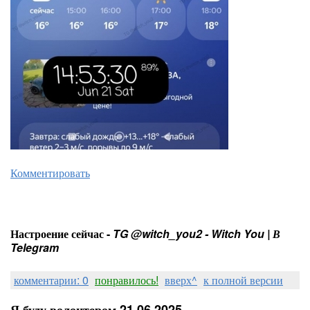
Комментировать
Настроение сейчас -
TG @witch_you2 - Witch You | В
Telegram
комментарии: 0
понравилось!
вверх^
к полной версии
Я буду волонтером 21.06.2025