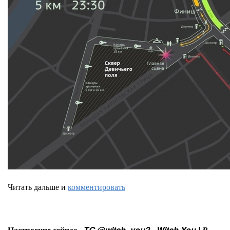
Читать дальше и
комментировать
Настроение сейчас -
TG @witch_you2 - Witch You | В