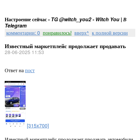
Настроение сейчас -
TG @witch_you2 - Witch You | В
Telegram
комментарии: 0
понравилось!
вверх^
к полной версии
Известный маркетплейс продолжает продавать
28-06-2025 11:53
Ответ на
пост
[315x700]
Известный маркетплейс продолжает продавать автомобили