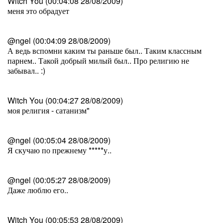
Witch You (00:04:08 28/08/2009)
меня это обрадует
@ngel (00:04:09 28/08/2009)
А ведь вспомни каким ты раньше был.. Таким классным
парнем.. Такой добрый милый был.. Про религию не
забывал.. :)
Witch You (00:04:27 28/08/2009)
моя религия - сатанизм"
@ngel (00:05:04 28/08/2009)
Я скучаю по прежнему *****у..
@ngel (00:05:27 28/08/2009)
Даже люблю его..
Witch You (00:05:53 28/08/2009)