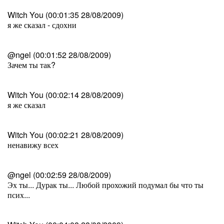
Witch You (00:01:35 28/08/2009)
я же сказал - сдохни
@ngel (00:01:52 28/08/2009)
Зачем ты так?
Witch You (00:02:14 28/08/2009)
я же сказал
Witch You (00:02:21 28/08/2009)
ненавижу всех
@ngel (00:02:59 28/08/2009)
Эх ты... Дурак ты... Любой прохожий подумал бы что ты
псих...