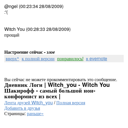
@ngel (00:23:34 28/08/2009)
:'(
Witch You (00:28:33 28/08/2009)
прощай
Настроение сейчас -
злое
вверх^
к полной версии
понравилось!
в evernote
Вы сейчас не можете прокомментировать это сообщение.
Дневник Логи | Witch_you - Witch You
Шакирофф - самый большой нон-
конформист из всех |
Лента друзей Witch_you
/
Полная версия
Добавить в друзья
Страницы:
раньше»