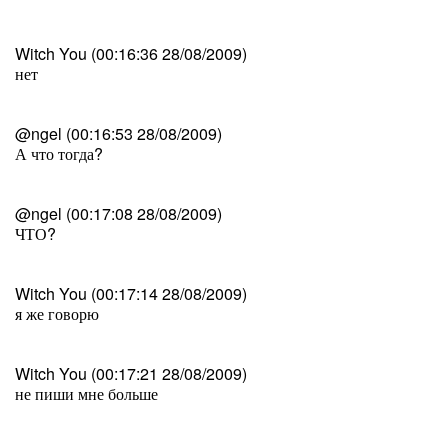
Witch You (00:16:36 28/08/2009)
нет
@ngel (00:16:53 28/08/2009)
А что тогда?
@ngel (00:17:08 28/08/2009)
ЧТО?
Witch You (00:17:14 28/08/2009)
я же говорю
Witch You (00:17:21 28/08/2009)
не пиши мне больше