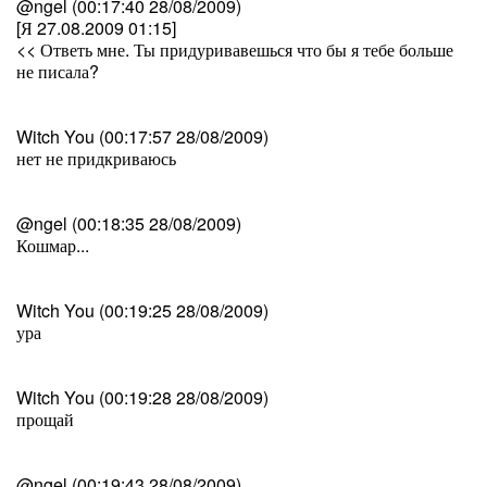
@ngel (00:17:40 28/08/2009)
[Я 27.08.2009 01:15]
<< Ответь мне. Ты придуривавешься что бы я тебе больше
не писала?
Witch You (00:17:57 28/08/2009)
нет не придкриваюсь
@ngel (00:18:35 28/08/2009)
Кошмар...
Witch You (00:19:25 28/08/2009)
ура
Witch You (00:19:28 28/08/2009)
прощай
@ngel (00:19:43 28/08/2009)