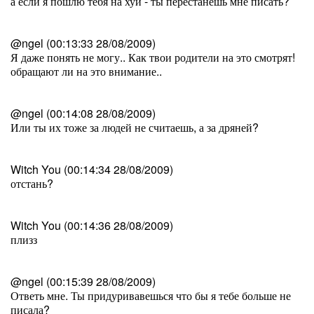
а если я пошлю тебя на хуй - ты перестанешь мне писать?
@ngel (00:13:33 28/08/2009)
Я даже понять не могу.. Как твои родители на это смотрят!
обращают ли на это внимание..
@ngel (00:14:08 28/08/2009)
Или ты их тоже за людей не считаешь, а за дряней?
Witch You (00:14:34 28/08/2009)
отстань?
Witch You (00:14:36 28/08/2009)
плизз
@ngel (00:15:39 28/08/2009)
Ответь мне. Ты придуривавешься что бы я тебе больше не
писала?