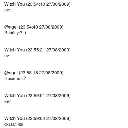
Witch You (23:54:10 27/08/2009)
нет
@ngel (23:54:40 27/08/2009)
Вообще? :)
Witch You (23:55:21 27/08/2009)
нет
@ngel (23:58:15 27/08/2009)
Помнишь?
Witch You (23:59:01 27/08/2009)
нет
Witch You (23:59:04 27/08/2009)
сказал же