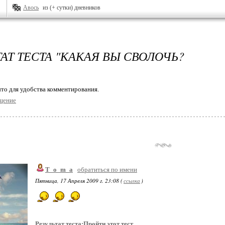
Авось
из (+ сутки) дневников
ТАТ ТЕСТА "КАКАЯ ВЫ СВОЛОЧЬ?
то для удобства комментирования.
щение
T_o_m_a
обратиться по имени
Пятница, 17 Апреля 2009 г. 23:08 (
ссылка
)
Результат теста:
Пройти этот тест