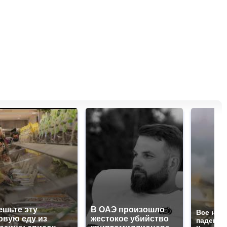
ешьте эту
В ОАЭ произошло
Все нов
овую еду из
жестокое убийство
падению