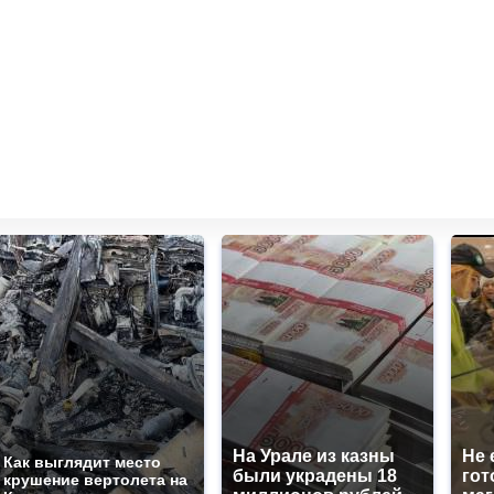
На Урале из казны
Не 
Как выглядит место
были украдены 18
гот
крушение вертолета на