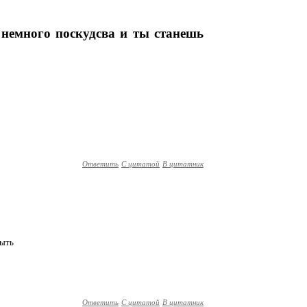
 немного поскудсва и ты станешь
Ответить
С цитатой
В цитатник
быть
Ответить
С цитатой
В цитатник