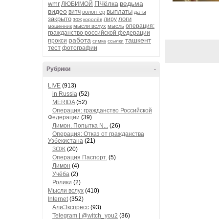
ПЧёлка
ведьма
wmr
ЛЮБИМОЙ
видео
выплаты
витч
волонтёр
даты
закрыто
логи
лиру
зож
королёв
операция:
мысли вслух
мысль
мошенник
гражданство российской федерации
работа
ташкент
прокси
симка
ссылки
тест
фотографии
Рубрики
-
LIVE
(913)
in Russia
(52)
MERIDA
(52)
Операция: гражданство Российской
Федерации
(39)
Лимон. Попытка N...
(26)
Операция: Отказ от гражданства
Узбекистана
(21)
ЗОЖ
(20)
Операция Паспорт.
(5)
Лимон
(4)
Учёба
(2)
Ролики
(2)
Мысли вслух
(410)
Internet
(352)
АлиЭкспресс
(93)
Telegram | @witch_you2
(36)