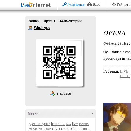
Регистрация
Вход
Рейтинги
Записи
Друзья
Комментарии
Witch you
OPERA
Суббота, 16 Мая 2
Оу... Зашёл в св
просмотра (в ча
Рубрики:
LIVE
LI.RU
В друзья
Метки
-
live
in russia
@witch_you2
merida
li.ru
my-suicide
telegram
tg
merida big 9
mtb