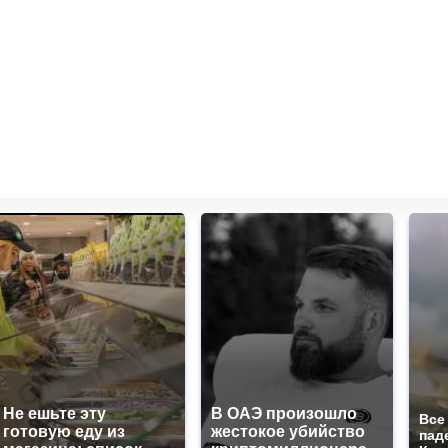
Не ешьте эту
В ОАЭ произошло
Все
готовую еду из
жестокое убийство
пад