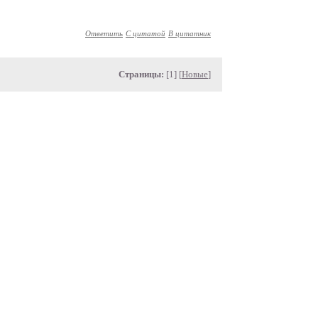
Ответить
С цитатой
В цитатник
Страницы:
[1] [
Новые
]