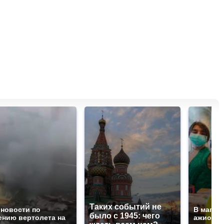
Таких событий не
 новости по
В магаз
было с 1945: чего
ению вертолета на
ажиотаж 