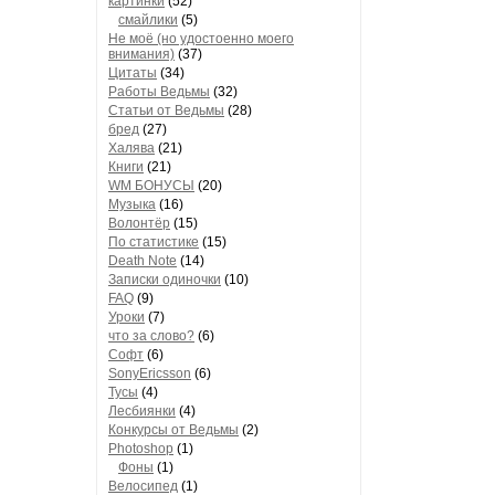
картинки
(52)
смайлики
(5)
Не моё (но удостоенно моего
внимания)
(37)
Цитаты
(34)
Работы Ведьмы
(32)
Статьи от Ведьмы
(28)
бред
(27)
Халява
(21)
Книги
(21)
WM БОНУСЫ
(20)
Музыка
(16)
Волонтёр
(15)
По статистике
(15)
Death Note
(14)
Записки одиночки
(10)
FAQ
(9)
Уроки
(7)
что за слово?
(6)
Софт
(6)
SonyEricsson
(6)
Тусы
(4)
Лесбиянки
(4)
Конкурсы от Ведьмы
(2)
Photoshop
(1)
Фоны
(1)
Велосипед
(1)