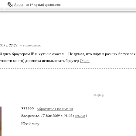
Авось
из (+ сутки) дневников
009 г. 22:24
+ в цитатник
ой днев браузером IE и чуть не окасел.... Не думал, что лиру в разных браузера
стности моего) дневника использовать браузер
Opera
??????
обратиться по имени
Воскресенье, 17 Мая 2009 г. 01:02 (
ссылка
)
Юзай лису...