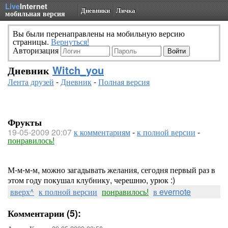
Live
Internet
Дневники
Личка
мобильная версия
Вы были перенаправлены на мобильную версию
страницы.
Вернуться!
Авторизация
Дневник
Witch_you
Лента друзей
-
Дневник
-
Полная версия
Фрукты
19-05-2009 20:07
к комментариям
-
к полной версии
-
понравилось!
М-м-м-м, можно загадывать желания, сегодня первый раз в
этом году покушал клубнику, черешню, урюк :)
вверх^
к полной версии
понравилось!
в evernote
Комментарии (5):