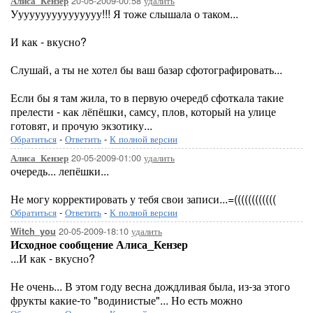
20-05-2009-00:58
удалить
Алиса_Кензер
Уууууууууууууууу!!! Я тоже слышала о таком...
И как - вкусно?
Слушай, а ты не хотел бы ваш базар сфотографировать...
Если бы я там жила, то в первую очередб сфоткала такие
прелести - как лёпёшки, самсу, плов, который на улице
готовят, и прочую экзотику...
Обратиться
-
Ответить
-
К полной версии
20-05-2009-01:00
удалить
Алиса_Кензер
очередь... лепёшки...
Не могу корректировать у тебя свои записи...=((((((((((((
Обратиться
-
Ответить
-
К полной версии
20-05-2009-18:10
удалить
Witch_you
Исходное сообщение Алиса_Кензер
...И как - вкусно?
Не очень... В этом году весна дождливая была, из-за этого
фрукты какие-то "водинистые"... Но есть можно