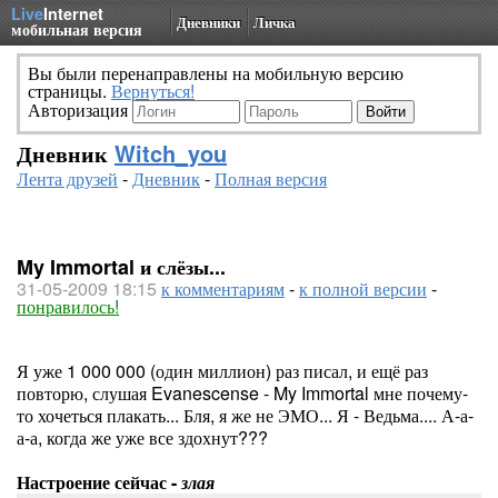
Live
Internet
Дневники
Личка
мобильная версия
Вы были перенаправлены на мобильную версию
страницы.
Вернуться!
Авторизация
Дневник
Witch_you
Лента друзей
-
Дневник
-
Полная версия
My Immortal и слёзы...
31-05-2009 18:15
к комментариям
-
к полной версии
-
понравилось!
Я уже 1 000 000 (один миллион) раз писал, и ещё раз
повторю, слушая Evanescense - My Immortal мне почему-
то хочеться плакать... Бля, я же не ЭМО... Я - Ведьма.... А-а-
а-а, когда же уже все здохнут???
Настроение сейчас -
злая