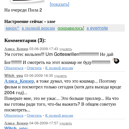
[показать]
На очереди Пила 2
Настроение сейчас -
злое
вверх^
к полной версии
понравилось!
в evernote
Комментарии (3):
03-06-2009-17:43
удалить
Алиса_Кензер
Ум готтес вильлен!!! Um Gotteswillen!!!!!!!!!!!!!!!!! Не дай
Бог!!!!!!!!! И смотреть на этот кошмар не буду!!!!!!!!!!!!!!!!
Обратиться
-
Ответить
-
К полной версии
03-06-2009-18:35
удалить
Witch_you
Алиса_Кензер
, я тоже думал, что это кошмар... Поэтому
фильм и посмотрел только сегодня (хотя дата выхода вроде
2004 год)...
Поверьте мне, это не ужас... Это больше триллер... На что
вы готовы ради того, что-бы выжить? В общем советую
посмотреть...
Обратиться
-
Ответить
-
К полной версии
04-06-2009-17:57
удалить
Алиса_Кензер
Witch_you
,