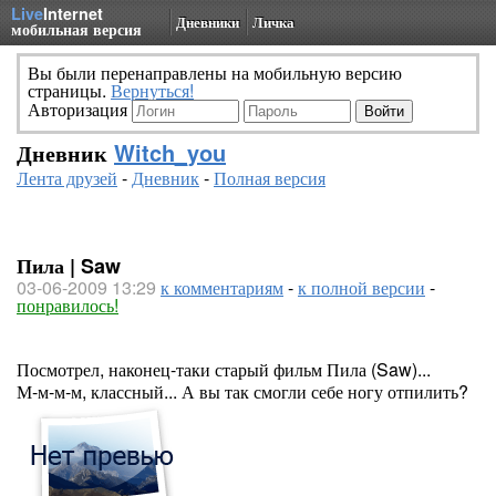
Live
Internet
Дневники
Личка
мобильная версия
Вы были перенаправлены на мобильную версию
страницы.
Вернуться!
Авторизация
Дневник
Witch_you
Лента друзей
-
Дневник
-
Полная версия
Пила | Saw
03-06-2009 13:29
к комментариям
-
к полной версии
-
понравилось!
Посмотрел, наконец-таки старый фильм Пила (Saw)...
М-м-м-м, классный... А вы так смогли себе ногу отпилить?