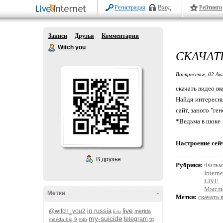
Регистрация
Вход
Рейтинги
Записи
Друзья
Комментарии
Witch you
СКАЧАТ
Воскресенье, 02 Ав
скачать видео вк
Найдя интересны
сайт, заного "ге
*Ведьма в шоке
Настроение сей
В друзья
Рубрики:
Филь
Interne
LIVE
Мысли
Метки
-
Метки:
скачать 
live
in russia
@witch_you2
merida
li.ru
my-suicide
telegram
tg
merida big 9
mtb