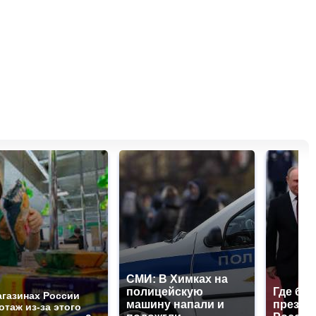
СМИ: В Химках на
полицейскую
Где буд
агазинах России
машину напали и
презид
отаж из-за этого