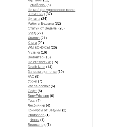
картинки
(52)
смайлики
(5)
Не моё (но удостоенно моего
внимания)
(37)
Цитаты
(34)
Работы Ведьмы
(32)
Статьи от Ведьмы
(28)
бред
(27)
Халява
(21)
Книги
(21)
WM БОНУСЫ
(20)
Музыка
(16)
Волонтёр
(15)
По статистике
(15)
Death Note
(14)
Записки одиночки
(10)
FAQ
(9)
Уроки
(7)
что за слово?
(6)
Софт
(6)
SonyEricsson
(6)
Тусы
(4)
Лесбиянки
(4)
Конкурсы от Ведьмы
(2)
Photoshop
(1)
Фоны
(1)
Велосипед
(1)