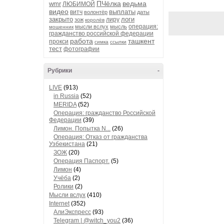
ПЧёлка
ведьма
wmr
ЛЮБИМОЙ
видео
выплаты
витч
волонтёр
даты
закрыто
логи
лиру
зож
королёв
операция:
мысли вслух
мысль
мошенник
гражданство российской федерации
работа
ташкент
прокси
симка
ссылки
тест
фотографии
Рубрики
-
LIVE
(913)
in Russia
(52)
MERIDA
(52)
Операция: гражданство Российской
Федерации
(39)
Лимон. Попытка N...
(26)
Операция: Отказ от гражданства
Узбекистана
(21)
ЗОЖ
(20)
Операция Паспорт.
(5)
Лимон
(4)
Учёба
(2)
Ролики
(2)
Мысли вслух
(410)
Internet
(352)
АлиЭкспресс
(93)
Telegram | @witch_you2
(36)