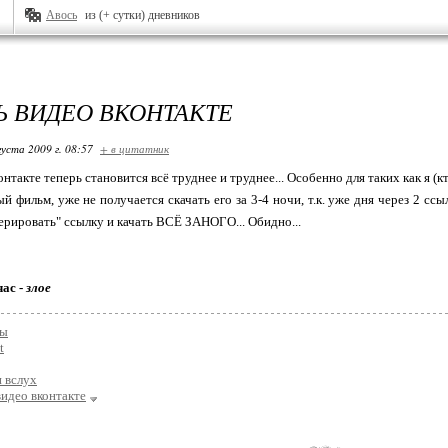
Авось
из (+ сутки) дневников
Ь ВИДЕО ВКОНТАКТЕ
густа 2009 г. 08:57
+ в цитатник
онтакте теперь становится всё труднее и труднее... Особенно для таких как я (кт
й фильм, уже не получается скачать его за 3-4 ночи, т.к. уже дня через 2 ссы
нерировать" ссылку и качать ВСЁ ЗАНОГО... Обидно...
час -
злое
мы
t
 вслух
видео вконтакте