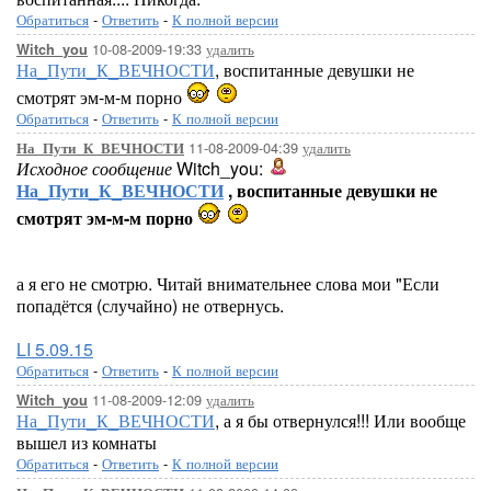
Обратиться
-
Ответить
-
К полной версии
10-08-2009-19:33
удалить
Witch_you
На_Пути_К_ВЕЧНОСТИ
, воспитанные девушки не
смотрят эм-м-м порно
Обратиться
-
Ответить
-
К полной версии
11-08-2009-04:39
удалить
На_Пути_К_ВЕЧНОСТИ
Исходное сообщение
Witch_you:
На_Пути_К_ВЕЧНОСТИ
, воспитанные девушки не
смотрят эм-м-м порно
а я его не смотрю. Читай внимательнее слова мои "Если
попадётся (случайно) не отвернусь.
LI 5.09.15
Обратиться
-
Ответить
-
К полной версии
11-08-2009-12:09
удалить
Witch_you
На_Пути_К_ВЕЧНОСТИ
, а я бы отвернулся!!! Или вообще
вышел из комнаты
Обратиться
-
Ответить
-
К полной версии