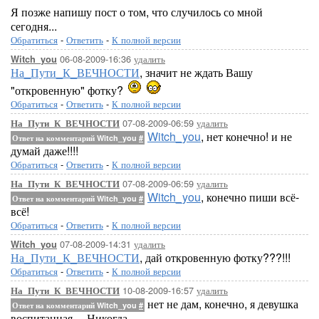
Я позже напишу пост о том, что случилось со мной
сегодня...
Обратиться
-
Ответить
-
К полной версии
06-08-2009-16:36
удалить
Witch_you
На_Пути_К_ВЕЧНОСТИ
, значит не ждать Вашу
"откровенную" фотку?
Обратиться
-
Ответить
-
К полной версии
07-08-2009-06:59
удалить
На_Пути_К_ВЕЧНОСТИ
Witch_you
, нет конечно! и не
Ответ на комментарий Witch_you
#
думай даже!!!!
Обратиться
-
Ответить
-
К полной версии
07-08-2009-06:59
удалить
На_Пути_К_ВЕЧНОСТИ
Witch_you
, конечно пиши всё-
Ответ на комментарий Witch_you
#
всё!
Обратиться
-
Ответить
-
К полной версии
07-08-2009-14:31
удалить
Witch_you
На_Пути_К_ВЕЧНОСТИ
, дай откровенную фотку???!!!
Обратиться
-
Ответить
-
К полной версии
10-08-2009-16:57
удалить
На_Пути_К_ВЕЧНОСТИ
нет не дам, конечно, я девушка
Ответ на комментарий Witch_you
#
воспитанная.... Никогда.