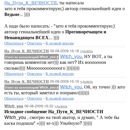
На_Пути_К_ВЕЧНОСТИ
, ты написала
зато я тебя прокомментирую;) автоор гениальнейшей идеи о
Ведьме
... ))))
А надо было написать: - "зато я тебя прокомментирую;)
автоор гениальнейшей идеи о
Противоречащем и
Ненавидящем ВСЕХ
... ))))
Обратиться
-
Ответить
-
К полной версии
06-08-2009-16:18
удалить
На_Пути_К_ВЕЧНОСТИ
Witch_you
, НУ ВОТ, а ты
Ответ на комментарий Witch_you
#
говоришь комментов нет))) как нет? Их вооооооон
сколько)))) Мноооооооооооого )))))))))
Обратиться
-
Ответить
-
К полной версии
06-08-2009-16:19
удалить
На_Пути_К_ВЕЧНОСТИ
Witch_you
, Ой, ну точно ))) зато
Ответ на комментарий Witch_you
#
есть ты, который заметил и поправил)))))))
Обратиться
-
Ответить
-
К полной версии
06-08-2009-16:22
удалить
Witch_you
Исходное сообщение На_Пути_К_ВЕЧНОСТИ
Witch_you , смотрю на твой аватор, и думаю, " А тебе бы
каска подошла" =)))) хе-х))) Улыбнуло? ))))))