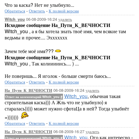
Что за каска? Нет не улыбнуло...
Обратиться
-
Ответить
-
К полной версии
06-08-2009-16:24
удалить
Witch_you
Исходное сообщение На_Пути_К_ВЕЧНОСТИ
Witch_you , а я бы хотела знать твоё имя, чем всякие там
ведьмы и прочее.... Эххххххх
Зачем тебе моё имя???
Исходное сообщение На_Пути_К_ВЕЧНОСТИ
Witch_you , Так колииииись.... ) ...
Не поверишь... Я иголок - больше смерти баюсь...
Обратиться
-
Ответить
-
К полной версии
06-08-2009-16:24
удалить
На_Пути_К_ВЕЧНОСТИ
Witch_you
, обычная такая
Ответ на комментарий Witch_you
#
строительная каска))) А Жль что не улыбнуло) я
старалась))))) может нужно сфотаЦа в ней? Тогда улыбнёт
=)))))))
Обратиться
-
Ответить
-
К полной версии
06-08-2009-16:27
удалить
На_Пути_К_ВЕЧНОСТИ
Witch_you
, Ого как интересно -
Ответ на комментарий Witch_you
#