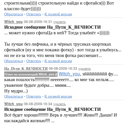
строительная))))) строительную найди и сфотайся))) Вот
классно будет)))))))
Обратиться
-
Ответить
-
К полной версии
06-08-2009-16:31
удалить
Witch_you
Исходное сообщение На_Пути_К_ВЕЧНОСТИ
... может нужно сфотаЦа в ней? Тогда улыбнёт =)))))))
Ты лучше без лифчика, и в чёрных трусиках-шортиках
сфоткайся (ну и мне покажи фотку) - вот тогда я улыбнусь...
но не из-за того, что меня твоя фотка рассмешит...
Обратиться
-
Ответить
-
К полной версии
06-08-2009-16:33
удалить
На_Пути_К_ВЕЧНОСТИ
Witch_you
, эййййййййй фу....
Ответ на комментарий Witch_you
#
какая пошлость!!!!!!!!!!!!! неееееетт.... ко мне так нельзя.....
уважение будьте добры.... мммм....
Ну мудри...)
Обратиться
-
Ответить
-
К полной версии
06-08-2009-16:34
удалить
Witch_you
Исходное сообщение На_Пути_К_ВЕЧНОСТИ
Всё будет хорошо!!!!!!!!! Верь в лучшее!!!! Живи!!! Дыши! И
наслаждайся жизнью!!!! ...