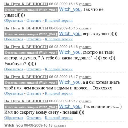
06-08-2009-16:15
удалить
На_Пути_К_ВЕЧНОСТИ
Witch_you
, Так что не
Ответ на комментарий Witch_you
#
унывай))))
Обратиться
-
Ответить
-
К полной версии
06-08-2009-16:15
удалить
На_Пути_К_ВЕЧНОСТИ
Witch_you
, верь в лучшее)))))
Ответ на комментарий Witch_you
#
Обратиться
-
Ответить
-
К полной версии
06-08-2009-16:16
удалить
На_Пути_К_ВЕЧНОСТИ
Witch_you
, смотрю на твой
Ответ на комментарий Witch_you
#
аватор, и думаю, " А тебе бы каска подошла" =)))) хе-х)))
Улыбнуло? ))))))
Обратиться
-
Ответить
-
К полной версии
06-08-2009-16:17
удалить
На_Пути_К_ВЕЧНОСТИ
Witch_you
, а я бы хотела знать
Ответ на комментарий Witch_you
#
твоё имя, чем всякие там ведьмы и прочее.... Эххххххх
Обратиться
-
Ответить
-
К полной версии
06-08-2009-16:17
удалить
На_Пути_К_ВЕЧНОСТИ
Witch_you
, Так колииииись.... )
Ответ на комментарий Witch_you
#
Имя по секрету всему свету - поведай))))
Обратиться
-
Ответить
-
К полной версии
06-08-2009-16:18
удалить
Witch_you