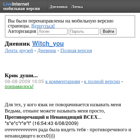
Live
Internet
Дневники
Личка
мобильная версия
Вы были перенаправлены на мобильную версию
страницы.
Вернуться!
Авторизация
Дневник
Witch_you
Лента друзей
-
Дневник
-
Полная версия
Крик души...
06-08-2009 16:05
к комментариям
-
к полной версии
-
понравилось!
Для тех, у кого язык не поворачивается называть меня
Ведьма, отныне можете называть меня просто,
Противоречащий и Ненавидящий ВСЕХ
...
*s*e*c*r*e*t* (16:54:43 6/08/2009)
очччччччччччч рада была видеть тебя - противоречивого и
ненавидящего всех0))))