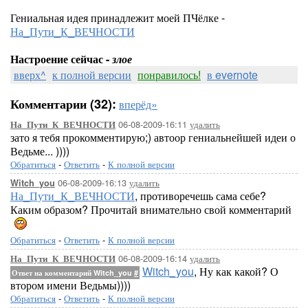
Гениальная идея принадлежит моей ПЧёлке -
На_Пути_К_ВЕЧНОСТИ
Настроение сейчас -
злое
вверх^
к полной версии
понравилось!
в evernote
Комментарии (32):
вперёд»
06-08-2009-16:11
удалить
На_Пути_К_ВЕЧНОСТИ
зато я тебя прокомментирую;) автоор гениальнейшей идеи о
Ведьме... ))))
Обратиться
-
Ответить
-
К полной версии
06-08-2009-16:13
удалить
Witch_you
На_Пути_К_ВЕЧНОСТИ
, противоречешь сама себе?
Каким образом? Прочитай внимательно свой комментарий
Обратиться
-
Ответить
-
К полной версии
06-08-2009-16:14
удалить
На_Пути_К_ВЕЧНОСТИ
Witch_you
, Ну как какой? О
Ответ на комментарий Witch_you
#
втором имени Ведьмы))))
Обратиться
-
Ответить
-
К полной версии