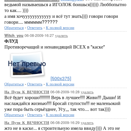
ведьмой называешься а ИГОЛОК боишься)))))) Люббопытно
то как.... ))))
а имя хочуууууууууууу и всё тут знать)))) говори говори
говори.... мммммм??????
Обратиться
-
Ответить
-
К полной версии
06-08-2009-16:27
удалить
Witch_you
ФЛУД
Противоречащий и ненавидящий ВСЕХ в "каске"
[500x375]
Обратиться
-
Ответить
-
К полной версии
06-08-2009-16:28
удалить
На_Пути_К_ВЕЧНОСТИ
Всё будет хорошо!!!!!!!!! Верь в лучшее!!!! Живи!!! Дыши! И
наслаждайся жизнью!!!! Бросай глупости!!! не маленьокий
уже пора быть серьёзднее, Угу,,, так что.... вот так))))
Обратиться
-
Ответить
-
К полной версии
06-08-2009-16:29
удалить
На_Пути_К_ВЕЧНОСТИ
жто не в каске... я строительную имела ввиду)))) А это не