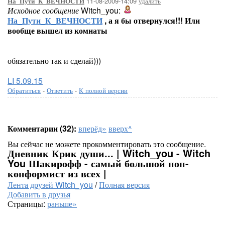
11-08-2009-14:09
удалить
На_Пути_К_ВЕЧНОСТИ
Исходное сообщение
Witch_you:
На_Пути_К_ВЕЧНОСТИ
, а я бы отвернулся!!! Или
вообще вышел из комнаты
обязательно так и сделай)))
LI 5.09.15
Обратиться
-
Ответить
-
К полной версии
Комментарии (32):
вперёд»
вверх^
Вы сейчас не можете прокомментировать это сообщение.
Дневник Крик души... | Witch_you - Witch
You Шакирофф - самый большой нон-
конформист из всех |
Лента друзей Witch_you
/
Полная версия
Добавить в друзья
Страницы:
раньше»