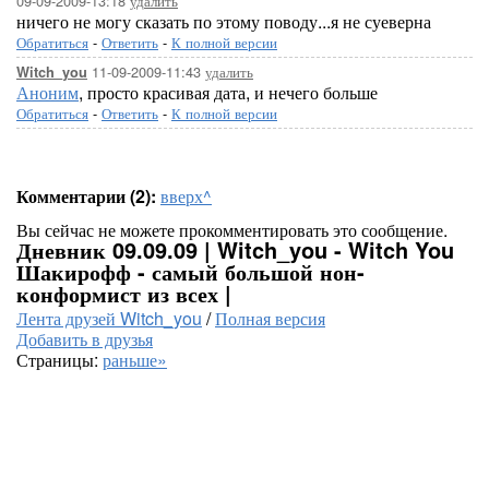
09-09-2009-13:18
удалить
ничего не могу сказать по этому поводу...я не суеверна
Обратиться
-
Ответить
-
К полной версии
11-09-2009-11:43
удалить
Witch_you
Аноним
, просто красивая дата, и нечего больше
Обратиться
-
Ответить
-
К полной версии
Комментарии (2):
вверх^
Вы сейчас не можете прокомментировать это сообщение.
Дневник 09.09.09 | Witch_you - Witch You
Шакирофф - самый большой нон-
конформист из всех |
Лента друзей Witch_you
/
Полная версия
Добавить в друзья
Страницы:
раньше»