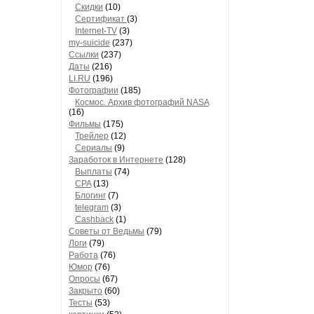
Скидки
(10)
Сертификат
(3)
Internet-TV
(3)
my-suicide
(237)
Ссылки
(237)
Даты
(216)
LI.RU
(196)
Фотографии
(185)
Космос. Архив фотографий NASA
(16)
Фильмы
(175)
Трейлер
(12)
Сериалы
(9)
Заработок в Интернете
(128)
Выплаты
(74)
CPA
(13)
Блогинг
(7)
telegram
(3)
Cashback
(1)
Советы от Ведьмы
(79)
Логи
(79)
Работа
(76)
Юмор
(76)
Опросы
(67)
Закрыто
(60)
Тесты
(53)