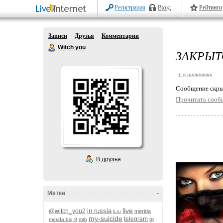
Регистрация
Вход
Рейтинги
Записи
Друзья
Комментарии
Witch you
ЗАКРЫТ
+ в цитатник
Cообщение скры
Прочитать сооб
В друзья
Метки
-
live
in russia
@witch_you2
merida
li.ru
my-suicide
telegram
tg
merida big 9
mtb