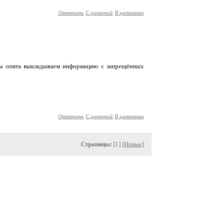
Ответить
С цитатой
В цитатник
 мы опять выкладываем информацию с запрещённых
Ответить
С цитатой
В цитатник
Страницы:
[1] [
Новые
]