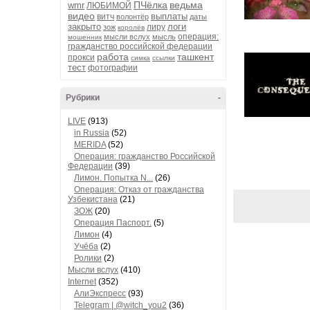
ПЧёлка
ведьма
wmr
ЛЮБИМОЙ
видео
выплаты
витч
волонтёр
даты
закрыто
логи
лиру
зож
королёв
операция:
мысли вслух
мысль
мошенник
гражданство российской федерации
работа
ташкент
прокси
симка
ссылки
тест
фотографии
Рубрики
-
LIVE
(913)
in Russia
(52)
MERIDA
(52)
Операция: гражданство Российской
Федерации
(39)
Лимон. Попытка N...
(26)
Операция: Отказ от гражданства
Узбекистана
(21)
ЗОЖ
(20)
Операция Паспорт.
(5)
Лимон
(4)
Учёба
(2)
Ролики
(2)
Мысли вслух
(410)
Internet
(352)
АлиЭкспресс
(93)
Telegram | @witch_you2
(36)