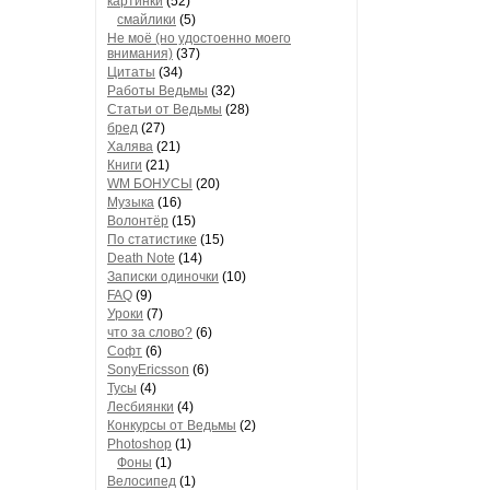
картинки
(52)
смайлики
(5)
Не моё (но удостоенно моего
внимания)
(37)
Цитаты
(34)
Работы Ведьмы
(32)
Статьи от Ведьмы
(28)
бред
(27)
Халява
(21)
Книги
(21)
WM БОНУСЫ
(20)
Музыка
(16)
Волонтёр
(15)
По статистике
(15)
Death Note
(14)
Записки одиночки
(10)
FAQ
(9)
Уроки
(7)
что за слово?
(6)
Софт
(6)
SonyEricsson
(6)
Тусы
(4)
Лесбиянки
(4)
Конкурсы от Ведьмы
(2)
Photoshop
(1)
Фоны
(1)
Велосипед
(1)