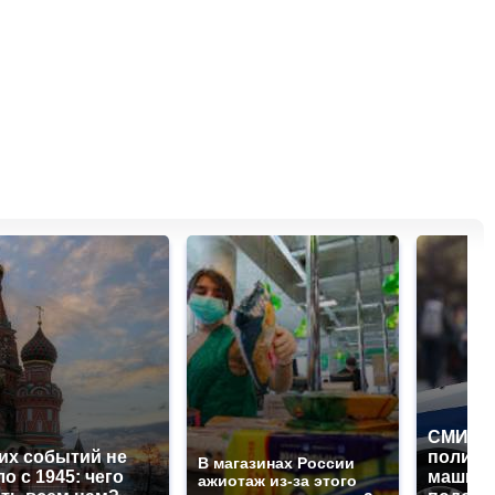
СМИ: В
их событий не
полице
В магазинах России
о с 1945: чего
машину
ажиотаж из-за этого