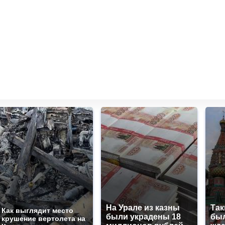
На Урале из казны
Так
Как выглядит место
были украдены 18
был
крушение вертолета на