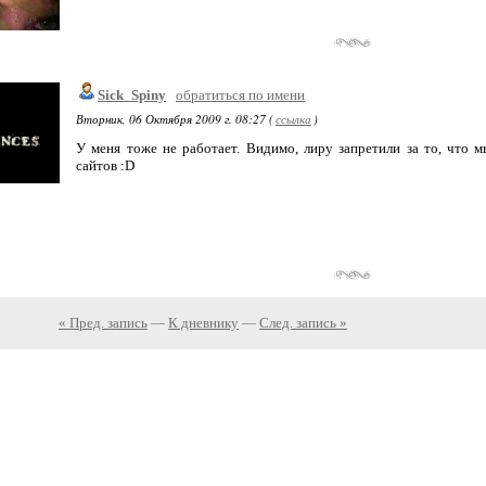
Sick_Spiny
обратиться по имени
Вторник, 06 Октября 2009 г. 08:27 (
ссылка
)
У меня тоже не работает. Видимо, лиру запретили за то, что
сайтов :D
« Пред. запись
—
К дневнику
—
След. запись »