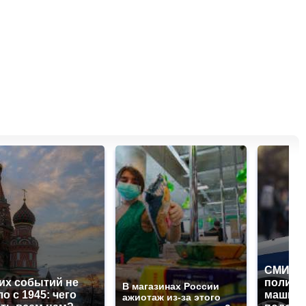
СМИ: В
их событий не
полице
В магазинах России
о с 1945: чего
машину
ажиотаж из-за этого