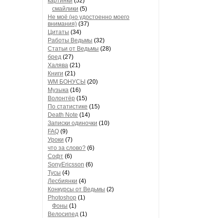
картинки
(52)
смайлики
(5)
Не моё (но удостоенно моего
внимания)
(37)
Цитаты
(34)
Работы Ведьмы
(32)
Статьи от Ведьмы
(28)
бред
(27)
Халява
(21)
Книги
(21)
WM БОНУСЫ
(20)
Музыка
(16)
Волонтёр
(15)
По статистике
(15)
Death Note
(14)
Записки одиночки
(10)
FAQ
(9)
Уроки
(7)
что за слово?
(6)
Софт
(6)
SonyEricsson
(6)
Тусы
(4)
Лесбиянки
(4)
Конкурсы от Ведьмы
(2)
Photoshop
(1)
Фоны
(1)
Велосипед
(1)