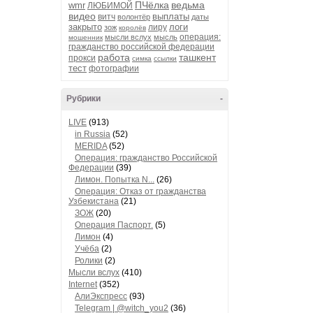
ПЧёлка
ведьма
wmr
ЛЮБИМОЙ
видео
выплаты
витч
волонтёр
даты
закрыто
логи
лиру
зож
королёв
операция:
мысли вслух
мысль
мошенник
гражданство российской федерации
работа
ташкент
прокси
симка
ссылки
тест
фотографии
Рубрики
-
LIVE
(913)
in Russia
(52)
MERIDA
(52)
Операция: гражданство Российской
Федерации
(39)
Лимон. Попытка N...
(26)
Операция: Отказ от гражданства
Узбекистана
(21)
ЗОЖ
(20)
Операция Паспорт.
(5)
Лимон
(4)
Учёба
(2)
Ролики
(2)
Мысли вслух
(410)
Internet
(352)
АлиЭкспресс
(93)
Telegram | @witch_you2
(36)