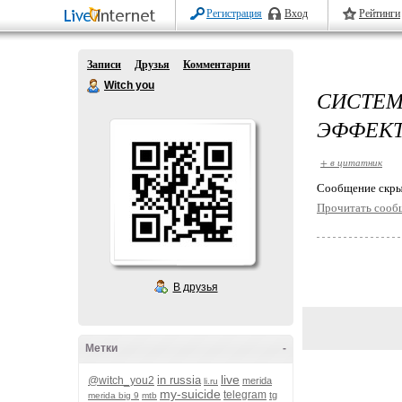
Регистрация
Вход
Рейтинги
Записи
Друзья
Комментарии
Witch you
СИСТЕ
ЭФФЕКТ
+ в цитатник
Cообщение скры
Прочитать сооб
В друзья
Метки
-
live
in russia
@witch_you2
merida
li.ru
my-suicide
telegram
tg
merida big 9
mtb