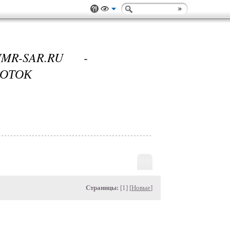
R-SAR.RU -
БОТОК
Страницы:
[1] [
Новые
]