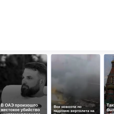
В ОАЭ произошло
Так
Все новости по
жестокое убийство
был
падению вертолета на