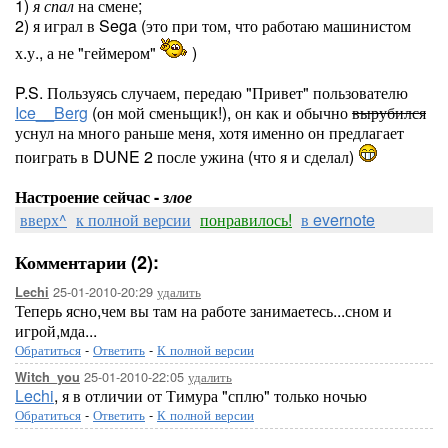
1)
я спал
на смене;
2) я играл в Sega (это при том, что работаю машинистом
х.у., а не "геймером"
)
P.S. Пользуясь случаем, передаю "Привет" пользователю
Ice__Berg
(он мой сменьщик!), он как и обычно
вырубился
уснул на много раньше меня, хотя именно он предлагает
поиграть в DUNE 2 после ужина (что я и сделал)
Настроение сейчас -
злое
вверх^
к полной версии
понравилось!
в evernote
Комментарии (2):
25-01-2010-20:29
удалить
Lechi
Теперь ясно,чем вы там на работе занимаетесь...сном и
игрой,мда...
Обратиться
-
Ответить
-
К полной версии
25-01-2010-22:05
удалить
Witch_you
Lechi
, я в отличии от Тимура "сплю" только ночью
Обратиться
-
Ответить
-
К полной версии