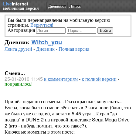
Live
Internet
Дневники
Личка
мобильная версия
Вы были перенаправлены на мобильную версию
страницы.
Вернуться!
Авторизация
Дневник
Witch_you
Лента друзей
-
Дневник
-
Полная версия
Смена...
25-01-2010 11:45
к комментариям
-
к полной версии
-
понравилось!
Пришёл недавно со смены... Глаза красные, хочу спать...
Вчера, когда был на смене лёг спать в 2 часа ночи (блин, это
же было уже сегодня), а встал в 5:45 утра... Играл "до
поздна" в DUNE 2 на игровой приставке Sega Mega Drive
2 (кто - нибудь помнит, что это такое?).
Ключевые моменты в этом посте: