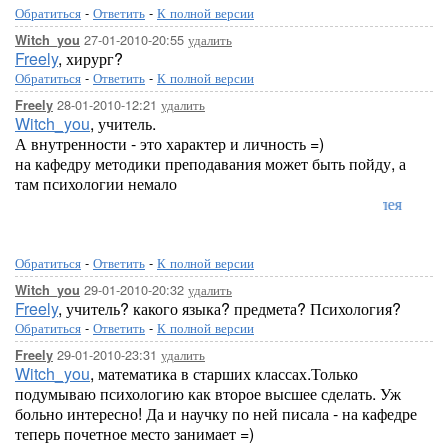
Обратиться
-
Ответить
-
К полной версии
27-01-2010-20:55
удалить
Witch_you
Freely
, хирург?
Обратиться
-
Ответить
-
К полной версии
28-01-2010-12:21
удалить
Freely
Witch_you
, учитель.
А внутренности - это характер и личность =)
на кафедру методики преподавания может быть пойду, а
там психологии немало
Лорелея
Обратиться
-
Ответить
-
К полной версии
29-01-2010-20:32
удалить
Witch_you
Freely
, учитель? какого языка? предмета? Психология?
Обратиться
-
Ответить
-
К полной версии
29-01-2010-23:31
удалить
Freely
Witch_you
, математика в старших классах.Только
подумываю психологию как второе высшее сделать. Уж
больно интересно! Да и научку по ней писала - на кафедре
теперь почетное место занимает =)