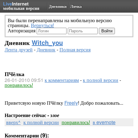
Live
Internet
Дневники
Личка
мобильная версия
Вы были перенаправлены на мобильную версию
страницы.
Вернуться!
Авторизация
Дневник
Witch_you
Лента друзей
-
Дневник
-
Полная версия
ПЧёлка
26-01-2010 09:51
к комментариям
-
к полной версии
-
понравилось!
Приветсвую новую ПЧёлку
Freely
! Добро пожаловать...
Настроение сейчас -
злое
вверх^
к полной версии
понравилось!
в evernote
Комментарии (9):