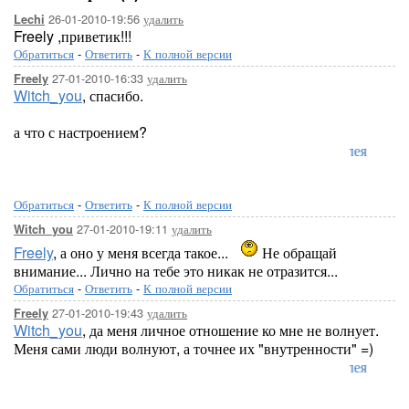
26-01-2010-19:56
удалить
Lechi
Freely ,приветик!!!
Обратиться
-
Ответить
-
К полной версии
27-01-2010-16:33
удалить
Freely
Witch_you
, спасибо.
а что с настроением?
Лорелея
Обратиться
-
Ответить
-
К полной версии
27-01-2010-19:11
удалить
Witch_you
Freely
, а оно у меня всегда такое...
Не обращай
внимание... Лично на тебе это никак не отразится...
Обратиться
-
Ответить
-
К полной версии
27-01-2010-19:43
удалить
Freely
Witch_you
, да меня личное отношение ко мне не волнует.
Меня сами люди волнуют, а точнее их "внутренности" =)
Лорелея