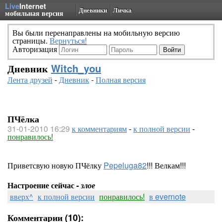
Live
Internet
Дневники
Личка
мобильная версия
Вы были перенаправлены на мобильную версию
страницы.
Вернуться!
Авторизация
Дневник
Witch_you
Лента друзей
-
Дневник
-
Полная версия
ПЧёлка
31-01-2010 16:29
к комментариям
-
к полной версии
-
понравилось!
Приветсвую новую ПЧёлку
Pepeluga82
!!! Велкам!!!
Настроение сейчас -
злое
вверх^
к полной версии
понравилось!
в evernote
Комментарии (10):