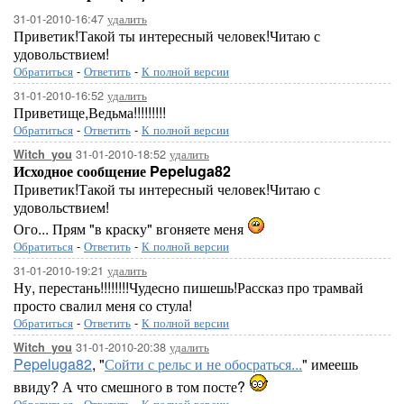
31-01-2010-16:47
удалить
Приветик!Такой ты интересный человек!Читаю с
удовольствием!
Обратиться
-
Ответить
-
К полной версии
31-01-2010-16:52
удалить
Приветище,Ведьма!!!!!!!!!
Обратиться
-
Ответить
-
К полной версии
31-01-2010-18:52
удалить
Witch_you
Исходное сообщение Pepeluga82
Приветик!Такой ты интересный человек!Читаю с
удовольствием!
Ого... Прям "в краску" вгоняете меня
Обратиться
-
Ответить
-
К полной версии
31-01-2010-19:21
удалить
Ну, перестань!!!!!!!!Чудесно пишешь!Рассказ про трамвай
просто свалил меня со стула!
Обратиться
-
Ответить
-
К полной версии
31-01-2010-20:38
удалить
Witch_you
Pepeluga82
, "
Сойти с рельс и не обосраться...
" имеешь
ввиду? А что смешного в том посте?
Обратиться
-
Ответить
-
К полной версии