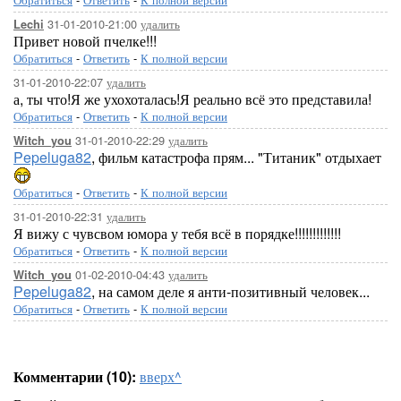
31-01-2010-21:00
удалить
Lechi
Привет новой пчелке!!!
Обратиться
-
Ответить
-
К полной версии
31-01-2010-22:07
удалить
а, ты что!Я же ухохоталась!Я реально всё это представила!
Обратиться
-
Ответить
-
К полной версии
31-01-2010-22:29
удалить
Witch_you
Pepeluga82
, фильм катастрофа прям... "Титаник" отдыхает
Обратиться
-
Ответить
-
К полной версии
31-01-2010-22:31
удалить
Я вижу с чувсвом юмора у тебя всё в порядке!!!!!!!!!!!!!
Обратиться
-
Ответить
-
К полной версии
01-02-2010-04:43
удалить
Witch_you
Pepeluga82
, на самом деле я анти-позитивный человек...
Обратиться
-
Ответить
-
К полной версии
Комментарии (10):
вверх^