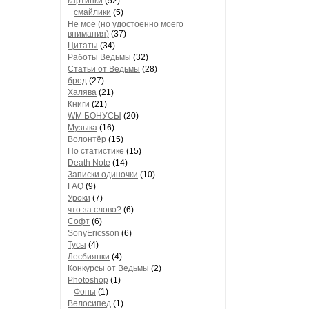
картинки
(52)
смайлики
(5)
Не моё (но удостоенно моего
внимания)
(37)
Цитаты
(34)
Работы Ведьмы
(32)
Статьи от Ведьмы
(28)
бред
(27)
Халява
(21)
Книги
(21)
WM БОНУСЫ
(20)
Музыка
(16)
Волонтёр
(15)
По статистике
(15)
Death Note
(14)
Записки одиночки
(10)
FAQ
(9)
Уроки
(7)
что за слово?
(6)
Софт
(6)
SonyEricsson
(6)
Тусы
(4)
Лесбиянки
(4)
Конкурсы от Ведьмы
(2)
Photoshop
(1)
Фоны
(1)
Велосипед
(1)