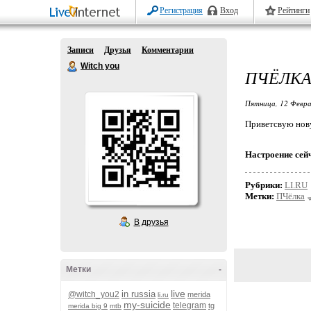
Регистрация
Вход
Рейтинги
Записи
Друзья
Комментарии
Witch you
ПЧЁЛК
Пятница, 12 Февра
Приветсвую но
Настроение сей
Рубрики:
LI.RU
Метки:
ПЧёлка
В друзья
Метки
-
live
in russia
@witch_you2
merida
li.ru
my-suicide
telegram
tg
merida big 9
mtb