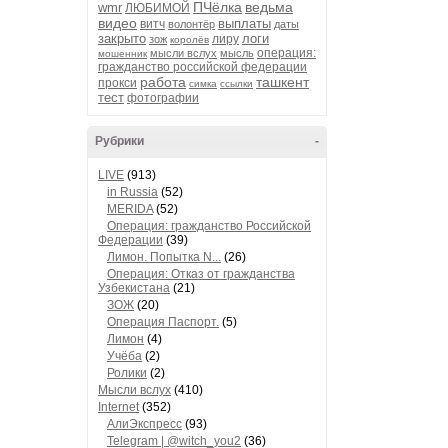
ПЧёлка
ведьма
wmr
ЛЮБИМОЙ
видео
выплаты
витч
волонтёр
даты
закрыто
логи
лиру
зож
королёв
операция:
мысли вслух
мысль
мошенник
гражданство российской федерации
работа
ташкент
прокси
симка
ссылки
тест
фотографии
Рубрики
-
LIVE
(913)
in Russia
(52)
MERIDA
(52)
Операция: гражданство Российской
Федерации
(39)
Лимон. Попытка N...
(26)
Операция: Отказ от гражданства
Узбекистана
(21)
ЗОЖ
(20)
Операция Паспорт.
(5)
Лимон
(4)
Учёба
(2)
Ролики
(2)
Мысли вслух
(410)
Internet
(352)
АлиЭкспресс
(93)
Telegram | @witch_you2
(36)