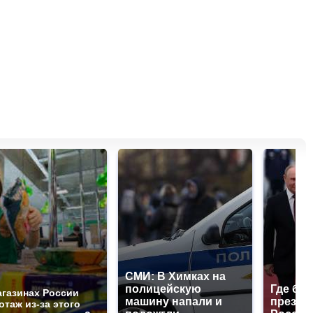
СМИ: В Химках на
полицейскую
Где буд
агазинах России
машину напали и
презид
отаж из-за этого