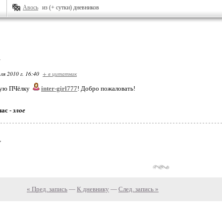
Авось
из (+ сутки) дневников
А
ля 2010 г. 16:40
+ в цитатник
вую ПЧёлку
inter-girl777
! Добро пожаловать!
час -
злое
« Пред. запись
—
К дневнику
—
След. запись »