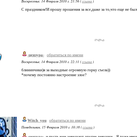
Воскресенье, 14 Февраля 2010 г. 21:56 (
ссылка
)
С праздником!И прошу прошения за все,даже за то,что еще не был
-цензура-
обратиться по имени
Воскресенье, 14 Февраля 2010 г. 22:31 (
ссылка
)
блииинчики)я за выходные огромную горку съела))
*почему постоянно настроение злое?
Witch_you
обратиться по имени
Понедельник, 15 Февраля 2010 г. 10:38 (
ссылка
)
-цензура-
, и пусть нам завидуют другие девушки... Я тоже мног