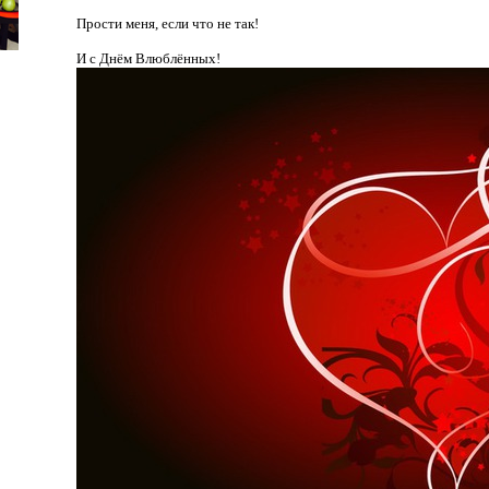
Прости меня, если что не так!
И с Днём Влюблённых!