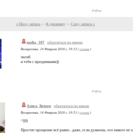
« Пред. запись
—
К дневнику
—
След. запись »
nadia_107
обратиться по имени
Воскресенье, 14 Февраля 2010 г. 19:12 (
ссылка
)
пасиб
и тебя с праздниками))
Алиса_Кензер
обратиться по имени
Воскресенье, 14 Февраля 2010 г. 19:53 (
ссылка
)
=))))
Простят прощение всё равно...даже, если думаешь, что никого не 