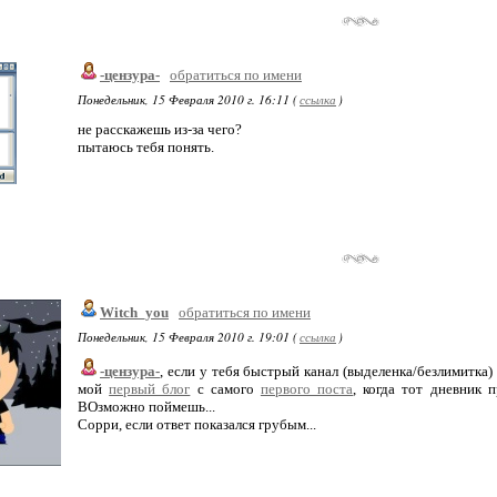
-цензура-
обратиться по имени
Понедельник, 15 Февраля 2010 г. 16:11 (
ссылка
)
не расскажешь из-за чего?
пытаюсь тебя понять.
Witch_you
обратиться по имени
Понедельник, 15 Февраля 2010 г. 19:01 (
ссылка
)
-цензура-
, если у тебя быстрый канал (выделенка/безлимитка)
мой
первый блог
с самого
первого поста
, когда тот дневник 
ВОзможно поймешь...
Сорри, если ответ показался грубым...