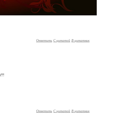
Ответить
С цитатой
В цитатник
!!!
Ответить
С цитатой
В цитатник