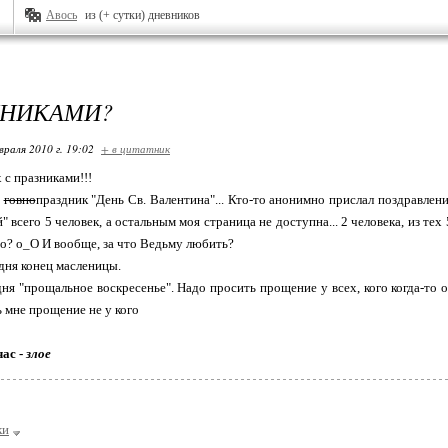
Авось
из (+ сутки) дневников
ДНИКАМИ?
враля 2010 г. 19:02
+ в цитатник
 с празниками!!!
т
говно
праздник "День Св. Валентина"... Кто-то анонимно прислал поздравление
" всего 5 человек, а остальным моя страница не доступна... 2 человека, из тех
кто? о_О И вообще, за что Ведьму любить?
дня конец масленицы.
дня "прощальное воскресенье". Надо просить прощение у всех, кого когда-то о
 мне прощение не у кого
час -
злое
ки