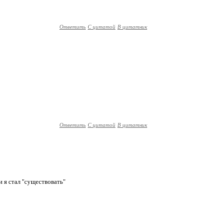
Ответить
С цитатой
В цитатник
Ответить
С цитатой
В цитатник
 и я стал "существовать"