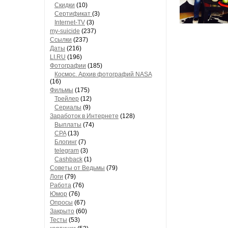
Скидки
(10)
Сертификат
(3)
Internet-TV
(3)
my-suicide
(237)
Ссылки
(237)
Даты
(216)
LI.RU
(196)
Фотографии
(185)
Космос. Архив фотографий NASA
(16)
Фильмы
(175)
Трейлер
(12)
Сериалы
(9)
Заработок в Интернете
(128)
Выплаты
(74)
CPA
(13)
Блогинг
(7)
telegram
(3)
Cashback
(1)
Советы от Ведьмы
(79)
Логи
(79)
Работа
(76)
Юмор
(76)
Опросы
(67)
Закрыто
(60)
Тесты
(53)