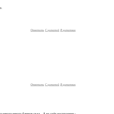
о.
Ответить
С цитатой
В цитатник
Ответить
С цитатой
В цитатник
о-много-много блинов съел... А на счёт настроения -