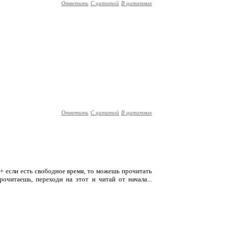
Ответить
С цитатой
В цитатник
Ответить
С цитатой
В цитатник
 + если есть свободное время, то можешь прочитать
прочитаешь, переходи на этот и читай от начала...