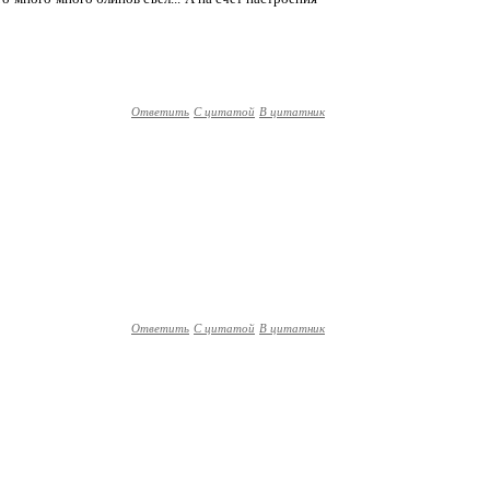
Ответить
С цитатой
В цитатник
Ответить
С цитатой
В цитатник