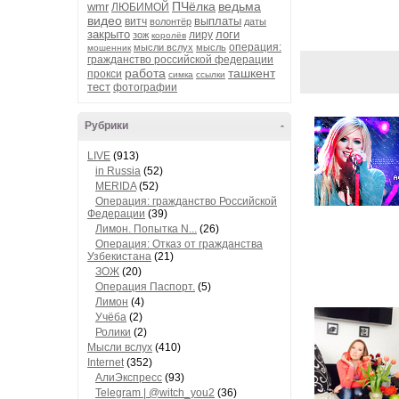
ПЧёлка
ведьма
wmr
ЛЮБИМОЙ
видео
выплаты
витч
волонтёр
даты
закрыто
логи
лиру
зож
королёв
операция:
мысли вслух
мысль
мошенник
гражданство российской федерации
работа
ташкент
прокси
симка
ссылки
тест
фотографии
Рубрики
-
LIVE
(913)
in Russia
(52)
MERIDA
(52)
Операция: гражданство Российской
Федерации
(39)
Лимон. Попытка N...
(26)
Операция: Отказ от гражданства
Узбекистана
(21)
ЗОЖ
(20)
Операция Паспорт.
(5)
Лимон
(4)
Учёба
(2)
Ролики
(2)
Мысли вслух
(410)
Internet
(352)
АлиЭкспресс
(93)
Telegram | @witch_you2
(36)