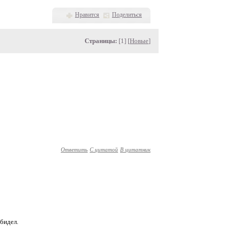
Нравится
Поделиться
Страницы:
[1] [
Новые
]
Ответить
С цитатой
В цитатник
обидел.