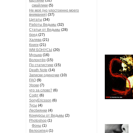
картинки
(52)
смайлики
(5)
Не моё (но удостоенно моего
внимания)
(37)
Цитаты
(34)
Работы Ведьмы
(32)
Статьи от Ведьмы
(28)
бред
(27)
Халява
(21)
Книги
(21)
WM БОНУСЫ
(20)
Музыка
(16)
Волонтёр
(15)
По статистике
(15)
Death Note
(14)
Записки одиночки
(10)
FAQ
(9)
Уроки
(7)
что за слово?
(6)
Софт
(6)
SonyEricsson
(6)
Тусы
(4)
Лесбиянки
(4)
Конкурсы от Ведьмы
(2)
Photoshop
(1)
Фоны
(1)
Велосипед
(1)