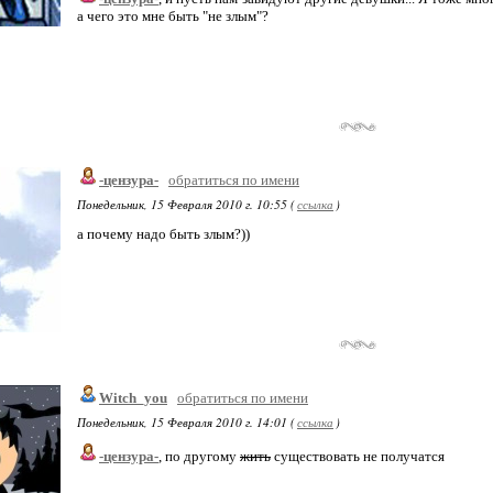
а чего это мне быть "не злым"?
-цензура-
обратиться по имени
Понедельник, 15 Февраля 2010 г. 10:55 (
ссылка
)
а почему надо быть злым?))
Witch_you
обратиться по имени
Понедельник, 15 Февраля 2010 г. 14:01 (
ссылка
)
-цензура-
, по другому
жить
существовать не получатся