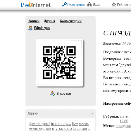
Регистрация
Вход
Рейтинги
Записи
Друзья
Комментарии
Witch you
С ПРАЗ
Воскресенье, 14 Фе
Поздравляю всех
Во-первых: это
меня там "друзей
это не они... А 
Во-вторых: сего
В-третьих: сего
поэтому просить
В друзья
Настроение сей
Метки
-
Рубрики:
Даты
LIVE
live
in russia
@witch_you2
merida
li.ru
Метки:
праздни
my-suicide
telegram
tg
merida big 9
mtb