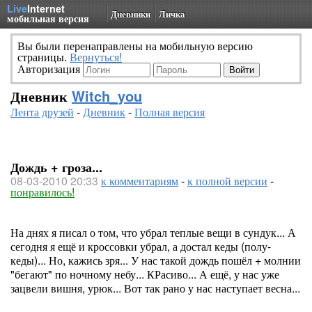
Live
Internet
Дневники
Личка
мобильная версия
Вы были перенаправлены на мобильную версию
страницы.
Вернуться!
Авторизация
Дневник
Witch_you
Лента друзей
-
Дневник
-
Полная версия
Дождь + гроза...
08-03-2010 20:33
к комментариям
-
к полной версии
-
понравилось!
На днях я писал о том, что убрал теплые вещи в сундук... А
сегодня я ещё и кроссовки убрал, а достал кеды (полу-
кеды)... Но, кажись зря... У нас такой дождь пошёл + молнии
"бегают" по ночному небу... КРасиво... А ещё, у нас уже
зацвели вишня, урюк... Вот так рано у нас наступает весна...