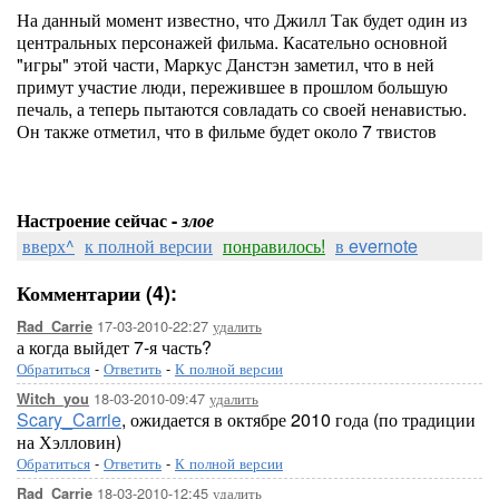
На данный момент известно, что Джилл Так будет один из
центральных персонажей фильма. Касательно основной
"игры" этой части, Маркус Данстэн заметил, что в ней
примут участие люди, пережившее в прошлом большую
печаль, а теперь пытаются совладать со своей ненавистью.
Он также отметил, что в фильме будет около 7 твистов
Настроение сейчас -
злое
вверх^
к полной версии
понравилось!
в evernote
Комментарии (4):
17-03-2010-22:27
удалить
Rad_Carrie
а когда выйдет 7-я часть?
Обратиться
-
Ответить
-
К полной версии
18-03-2010-09:47
удалить
Witch_you
Scary_Carrie
, ожидается в октябре 2010 года (по традиции
на Хэлловин)
Обратиться
-
Ответить
-
К полной версии
18-03-2010-12:45
удалить
Rad_Carrie