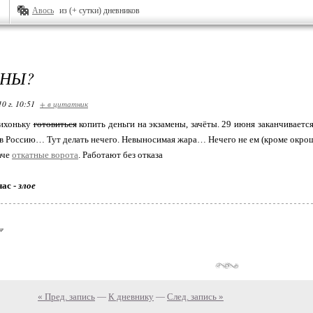
Авось
из (+ сутки) дневников
ЕНЫ?
10 г. 10:51
+ в цитатник
ихоньку
готовиться
копить деньги на экзамены, зачёты. 29 июня заканчиваетс
в Россию… Тут делать нечего. Невыносимая жара… Нечего не ем (кроме окро
аче
откатные ворота
. Работают без отказа
час -
злое
« Пред. запись
—
К дневнику
—
След. запись »