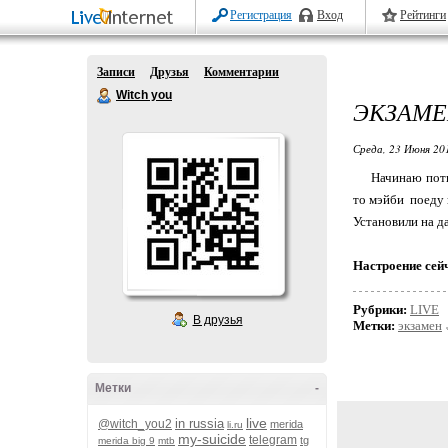
Регистрация
Вход
Рейтинги
Записи
Друзья
Комментарии
Witch you
ЭКЗАМ
Среда, 23 Июня 20
Начинаю пот
то мэйби поеду 
Установили на д
Настроение сей
Рубрики:
LIVE
В друзья
Метки:
экзамен
Метки
-
live
in russia
@witch_you2
merida
li.ru
my-suicide
telegram
tg
merida big 9
mtb