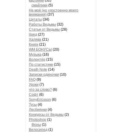
картинки
(52)
смайлики
(5)
Не моё (но удостоенно моего
внимания)
(37)
Цитаты
(34)
Работы Ведьмы
(32)
Статьи от Ведьмы
(28)
бред
(27)
Халява
(21)
Книги
(21)
WM БОНУСЫ
(20)
Музыка
(16)
Волонтёр
(15)
По статистике
(15)
Death Note
(14)
Записки одиночки
(10)
FAQ
(9)
Уроки
(7)
что за слово?
(6)
Софт
(6)
SonyEricsson
(6)
Тусы
(4)
Лесбиянки
(4)
Конкурсы от Ведьмы
(2)
Photoshop
(1)
Фоны
(1)
Велосипед
(1)