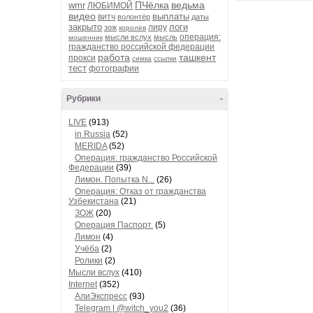
ПЧёлка
ведьма
wmr
ЛЮБИМОЙ
видео
выплаты
витч
волонтёр
даты
закрыто
логи
лиру
зож
королёв
операция:
мысли вслух
мысль
мошенник
гражданство российской федерации
работа
ташкент
прокси
симка
ссылки
тест
фотографии
Рубрики
-
LIVE
(913)
in Russia
(52)
MERIDA
(52)
Операция: гражданство Российской
Федерации
(39)
Лимон. Попытка N...
(26)
Операция: Отказ от гражданства
Узбекистана
(21)
ЗОЖ
(20)
Операция Паспорт.
(5)
Лимон
(4)
Учёба
(2)
Ролики
(2)
Мысли вслух
(410)
Internet
(352)
АлиЭкспресс
(93)
Telegram | @witch_you2
(36)