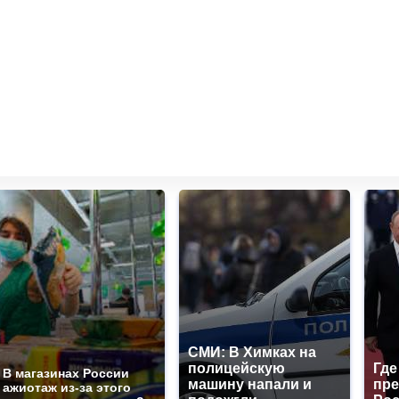
СМИ: В Химках на
полицейскую
Где
В магазинах России
машину напали и
пре
ажиотаж из-за этого