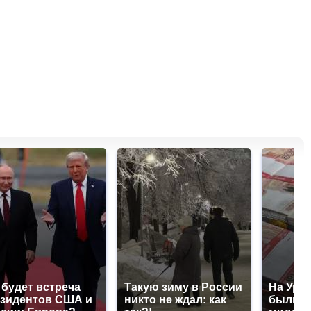
 будет встреча
Такую зиму в России
На Урал
зидентов США и
никто не ждал: как
были у